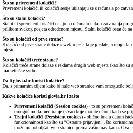
Što su privremeni kolačići?
Privremeni kolačići ili kolačići sesije uklanjaju se s računala po zat
Što su stalni kolačići?
Stalni ili spremljeni kolačići ostaju na računalu nakon zatvaranja pro
prilikom svakog posjeta određenom mjestu. Stalni kolačići ostat će n
Što su kolačići od prve strane?
Kolačići od prve strane dolaze s web-mjesta koje gledate, a mogu biti
mjestu.
Što su kolačići treće strane?
Kolačići treće strane dolaze s reklama drugih web-mjesta (kao što su 
marketinške svrhe.
Da li glovia.hr koristi kolačiće?
Da, s primarnim ciljem kako bi naše web stranice vam omogućile bolj
Kakve kolačiće koristi glovia.hr i zašto
Privremeni kolačići (Session cookies)
- to su privremeni kolač
omogućimo komentiranje (stvari koje morate učiniti kada se pri
Trajni kolačići (Persistent cookies)
- obično imaju datum isteka
funkcionalnosti kao što su "Ostanite prijavljeni", što korisnici
možemo poboljšati web stranicu prema vašim navikama. Ova inf