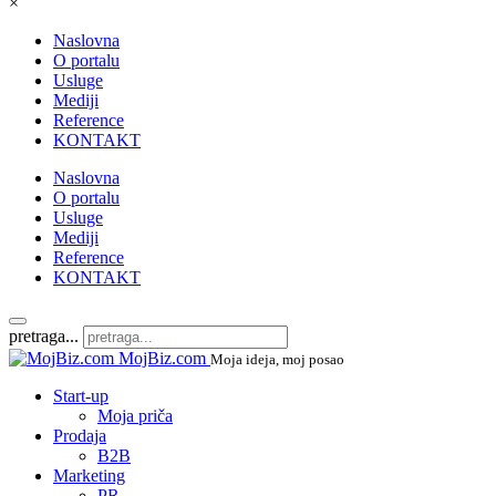
×
Naslovna
O portalu
Usluge
Mediji
Reference
KONTAKT
Naslovna
O portalu
Usluge
Mediji
Reference
KONTAKT
pretraga...
MojBiz.com
Moja ideja, moj posao
Start-up
Moja priča
Prodaja
B2B
Marketing
PR