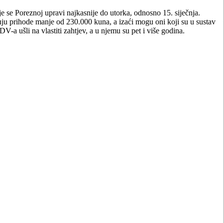
e se Poreznoj upravi najkasnije do utorka, odnosno 15. siječnja.
uju prihode manje od 230.000 kuna, a izaći mogu oni koji su u sustav
PDV-a ušli na vlastiti zahtjev, a u njemu su pet i više godina.