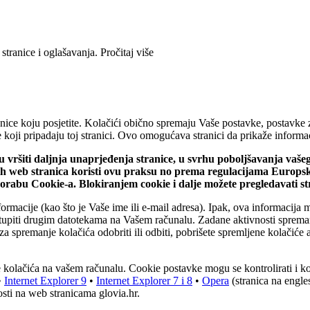
 stranice i oglašavanja.
Pročitaj više
ice koju posjetite. Kolačići obično spremaju Vaše postavke, postavke za 
iće koji pripadaju toj stranici. Ovo omogućava stranici da prikaže infor
ju vršiti daljnja unaprjeđenja stranice, u svrhu poboljšavanja vaš
vih web stranica koristi ovu praksu no prema regulacijama Europs
uporabu Cookie-a. Blokiranjem cookie i dalje možete pregledavati s
ormacije (kao što je Vaše ime ili e-mail adresa). Ipak, ova informacija 
stupiti drugim datotekama na Vašem računalu. Zadane aktivnosti spreman
za spremanje kolačića odobriti ili odbiti, pobrišete spremljene kolačiće a
nje kolačića na vašem računalu. Cookie postavke mogu se kontrolirati i 
•
Internet Explorer 9
•
Internet Explorer 7 i 8
•
Opera
(stranica na engl
sti na web stranicama glovia.hr.