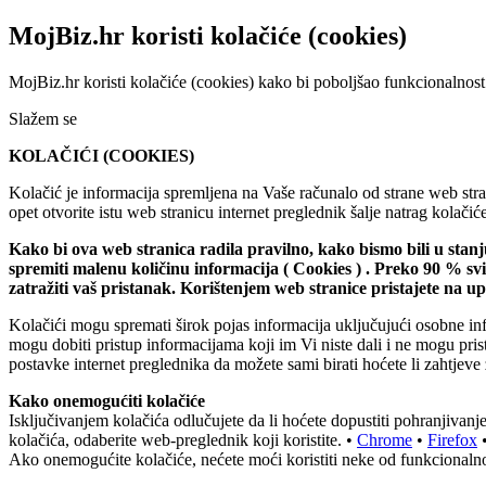
MojBiz.hr koristi kolačiće (cookies)
MojBiz.hr koristi kolačiće (cookies) kako bi poboljšao funkcionalnost
Slažem se
KOLAČIĆI (COOKIES)
Kolačić je informacija spremljena na Vaše računalo od strane web stran
opet otvorite istu web stranicu internet preglednik šalje natrag kolač
Kako bi ova web stranica radila pravilno, kako bismo bili u stan
spremiti malenu količinu informacija ( Cookies ) . Preko 90 % s
zatražiti vaš pristanak. Korištenjem web stranice pristajete na 
Kolačići mogu spremati širok pojas informacija uključujući osobne inf
mogu dobiti pristup informacijama koji im Vi niste dali i ne mogu pri
postavke internet preglednika da možete sami birati hoćete li zahtjeve 
Kako onemogućiti kolačiće
Isključivanjem kolačića odlučujete da li hoćete dopustiti pohranjiva
kolačića, odaberite web-preglednik koji koristite. •
Chrome
•
Firefox
Ako onemogućite kolačiće, nećete moći koristiti neke od funkcionalno