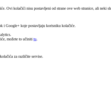
čiće. Ovi kolačići nisu postavljeni od strane ove web stranice, ali neki
k i Google+ koje postavljaju korisniku kolačiće.
alytics.
će, možete to učiniti
tu
.
olačića za različite servise.