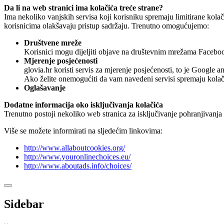
Da li na web stranici ima kolačića treće strane?
Ima nekoliko vanjskih servisa koji korisniku spremaju limitirane kola
korisnicima olakšavaju pristup sadržaju. Trenutno omogućujemo:
Društvene mreže
Korisnici mogu dijeljiti objave na društevnim mrežama Faceboo
Mjerenje posjećenosti
glovia.hr koristi servis za mjerenje posjećenosti, to je Google an
Ako želite onemogućiti da vam navedeni servisi spremaju kolači
Oglašavanje
Dodatne informacija oko isključivanja kolačića
Trenutno postoji nekoliko web stranica za isključivanje pohranjivanja k
Više se možete informirati na sljedećim linkovima:
http://www.allaboutcookies.org/
http://www.youronlinechoices.eu/
http://www.aboutads.info/choices/
Sidebar