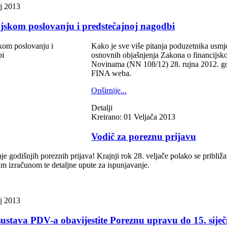
nj 2013
jskom poslovanju i predstečajnoj nagodbi
Kako je sve više pitanja poduzetnika usm
osnovnih objašnjenja Zakona o financijsk
Novinama (NN 108/12) 28. rujna 2012. god
FINA weba.
Opširnije...
Detalji
Kreirano: 01 Veljača 2013
Vodič za poreznu prijavu
je godišnjih poreznih prijava! Krajnji rok 28. veljače polako se približ
m izračunom te detaljne upute za ispunjavanje.
nj 2013
iz sustava PDV-a obavijestite Poreznu upravu do 15. siječ