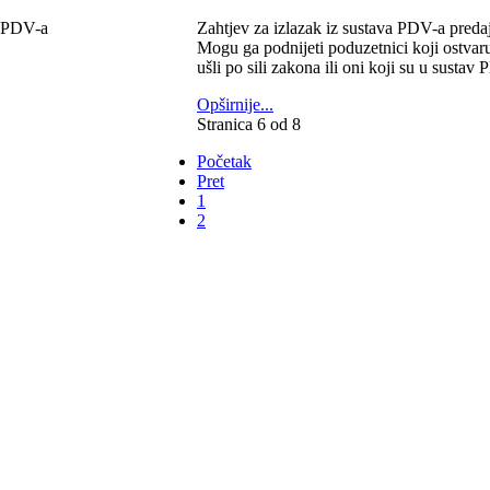
Zahtjev za izlazak iz sustava PDV-a predaj
Mogu ga podnijeti poduzetnici koji ostvar
ušli po sili zakona ili oni koji su u sustav 
Opširnije...
Stranica 6 od 8
Početak
Pret
1
2