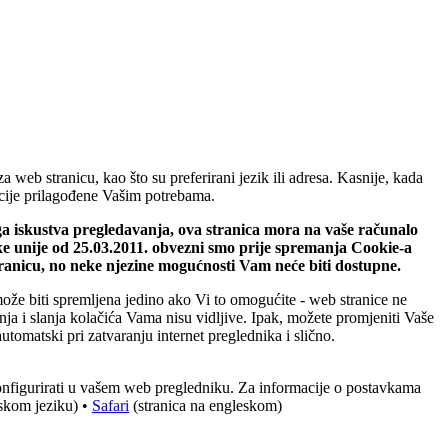
web stranicu, kao što su preferirani jezik ili adresa. Kasnije, kada
macije prilagođene Vašim potrebama.
ega iskustva pregledavanja, ova stranica mora na vaše računalo
ke unije od 25.03.2011. obvezni smo prije spremanja Cookie-a
tranicu, no neke njezine mogućnosti Vam neće biti dostupne.
može biti spremljena jedino ako Vi to omogućite - web stranice ne
ja i slanja kolačića Vama nisu vidljive. Ipak, možete promjeniti Vaše
utomatski pri zatvaranju internet preglednika i slično.
konfigurirati u vašem web pregledniku. Za informacije o postavkama
eskom jeziku) •
Safari
(stranica na engleskom)