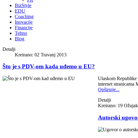
BizStyle
EDU
Coaching
Inovacije
Financije
Tehno
Blog
Detalji
Kreirano: 02 Travanj 2013
Što je s PDV-om kada uđemo u EU?
Ulaskom Republike H
internet stranicama 
Opširnije...
Detalji
Kreirano: 19 Ožuja
Autorski ugovor