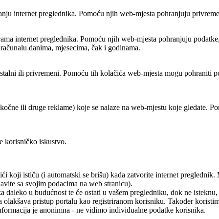
varanju internet preglednika. Pomoću njih web-mjesta pohranjuju privrem
grama internet preglednika. Pomoću njih web-mjesta pohranjuju podatke, k
a računalu danima, mjesecima, čak i godinama.
 stalni ili privremeni. Pomoću tih kolačića web-mjesta mogu pohraniti p
skočne ili druge reklame) koje se nalaze na web-mjestu koje gledate. Po
e korisničko iskustvo.
ići koji ističu (i automatski se brišu) kada zatvorite internet pregledni
javite sa svojim podacima na web stranicu).
 daleko u budućnost te će ostati u vašem pregledniku, dok ne isteknu, ili
ma olakšava pristup portalu kao registriranom korisniku. Također koristi
ormacija je anonimna - ne vidimo individualne podatke korisnika.