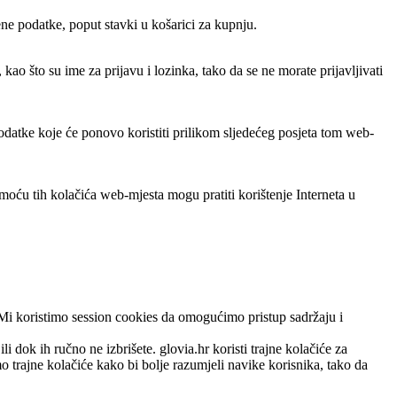
ene podatke, poput stavki u košarici za kupnju.
ao što su ime za prijavu i lozinka, tako da se ne morate prijavljivati
odatke koje će ponovo koristiti prilikom sljedećeg posjeta tom web-
moću tih kolačića web-mjesta mogu pratiti korištenje Interneta u
k. Mi koristimo session cookies da omogućimo pristup sadržaju i
 dok ih ručno ne izbrišete. glovia.hr koristi trajne kolačiće za
mo trajne kolačiće kako bi bolje razumjeli navike korisnika, tako da