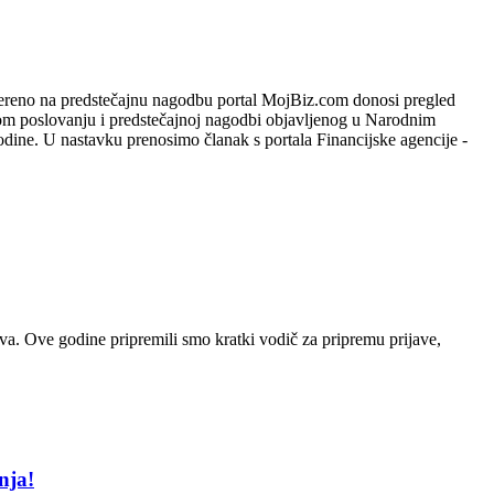
jereno na predstečajnu nagodbu portal MojBiz.com donosi pregled
om poslovanju i predstečajnoj nagodbi objavljenog u Narodnim
ine. U nastavku prenosimo članak s portala Financijske agencije -
ava. Ove godine pripremili smo kratki vodič za pripremu prijave,
nja!