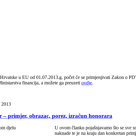
rvatske u EU od 01.07.2013.g. počet će se primjenjivati Zakon o PDV-u
Ministarstva financija, a možete ga preuzeti
ovdje
.
k 2013
 – primjer, obrazac, porez, izračun honorara
U ovom članku pojašnjavamo što se sve sma
naknade te je na kraju dan konkretan primj