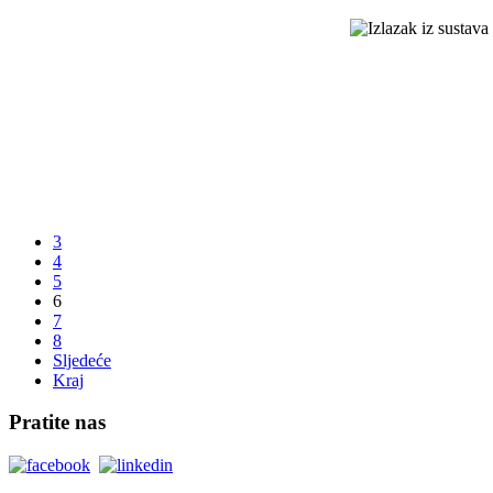
3
4
5
6
7
8
Sljedeće
Kraj
Pratite nas