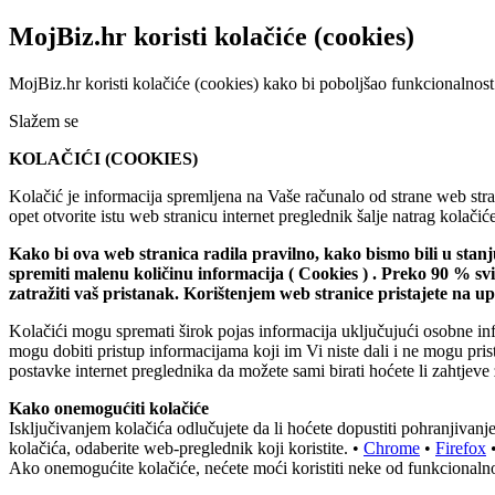
MojBiz.hr koristi kolačiće (cookies)
MojBiz.hr koristi kolačiće (cookies) kako bi poboljšao funkcionalnost
Slažem se
KOLAČIĆI (COOKIES)
Kolačić je informacija spremljena na Vaše računalo od strane web stran
opet otvorite istu web stranicu internet preglednik šalje natrag kolač
Kako bi ova web stranica radila pravilno, kako bismo bili u stan
spremiti malenu količinu informacija ( Cookies ) . Preko 90 % s
zatražiti vaš pristanak. Korištenjem web stranice pristajete na 
Kolačići mogu spremati širok pojas informacija uključujući osobne inf
mogu dobiti pristup informacijama koji im Vi niste dali i ne mogu pri
postavke internet preglednika da možete sami birati hoćete li zahtjeve 
Kako onemogućiti kolačiće
Isključivanjem kolačića odlučujete da li hoćete dopustiti pohranjiva
kolačića, odaberite web-preglednik koji koristite. •
Chrome
•
Firefox
Ako onemogućite kolačiće, nećete moći koristiti neke od funkcionalno