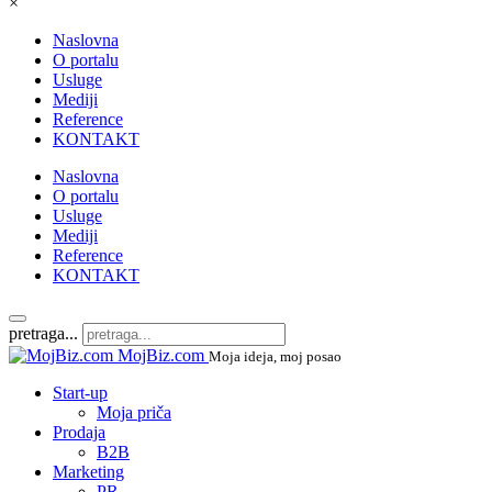
×
Naslovna
O portalu
Usluge
Mediji
Reference
KONTAKT
Naslovna
O portalu
Usluge
Mediji
Reference
KONTAKT
pretraga...
MojBiz.com
Moja ideja, moj posao
Start-up
Moja priča
Prodaja
B2B
Marketing
PR