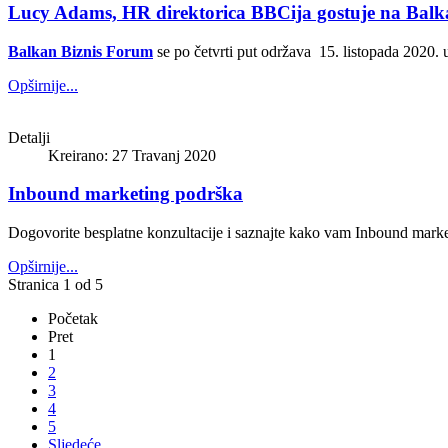
Lucy Adams, HR direktorica BBCija gostuje na Bal
Balkan Biznis Forum
se po četvrti put održava 15. listopada 2020.
Opširnije...
Detalji
Kreirano: 27 Travanj 2020
Inbound marketing podrška
Dogovorite besplatne konzultacije i saznajte kako vam Inbound mark
Opširnije...
Stranica 1 od 5
Početak
Pret
1
2
3
4
5
Sljedeće