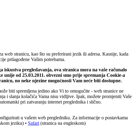
web stranicu, kao što su preferirani jezik ili adresa. Kasnije, kada
macije prilagođene Vašim potrebama.
ega iskustva pregledavanja, ova stranica mora na vaše računalo
ke unije od 25.03.2011. obvezni smo prije spremanja Cookie-a
tranicu, no neke njezine mogućnosti Vam neće biti dostupne.
može biti spremljena jedino ako Vi to omogućite - web stranice ne
ja i slanja kolačića Vama nisu vidljive. Ipak, možete promjeniti Vaše
utomatski pri zatvaranju internet preglednika i slično.
konfigurirati u vašem web pregledniku. Za informacije o postavkama
eskom jeziku) •
Safari
(stranica na engleskom)