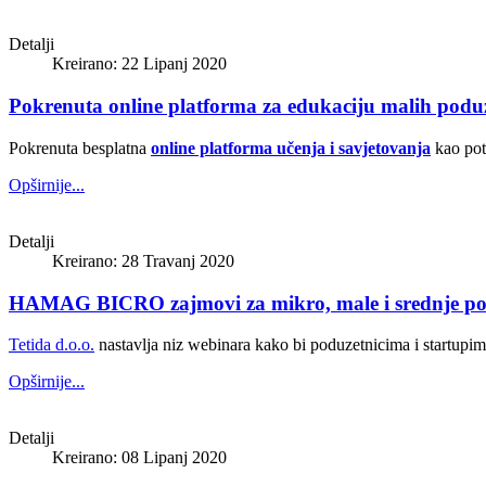
Detalji
Kreirano: 22 Lipanj 2020
Pokrenuta online platforma za edukaciju malih podu
Pokrenuta besplatna
online platforma učenja i savjetovanja
kao pot
Opširnije...
Detalji
Kreirano: 28 Travanj 2020
HAMAG BICRO zajmovi za mikro, male i srednje po
Tetida d.o.o.
nastavlja niz webinara kako bi poduzetnicima i startupima 
Opširnije...
Detalji
Kreirano: 08 Lipanj 2020