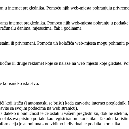
varanju internet preglednika. Pomoću njih web-mjesta pohranjuju privrem
grama internet preglednika. Pomoću njih web-mjesta pohranjuju podatke, k
a računalu danima, mjesecima, čak i godinama.
 stalni ili privremeni. Pomoću tih kolačića web-mjesta mogu pohraniti p
skočne ili druge reklame) koje se nalaze na web-mjestu koje gledate. Po
e korisničko iskustvo.
ići koji ističu (i automatski se brišu) kada zatvorite internet pregledni
javite sa svojim podacima na web stranicu).
 daleko u budućnost te će ostati u vašem pregledniku, dok ne isteknu, ili
ma olakšava pristup portalu kao registriranom korisniku. Također koristi
ormacija je anonimna - ne vidimo individualne podatke korisnika.