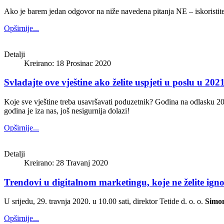
Ako je barem jedan odgovor na niže navedena pitanja NE – iskoristite 
Opširnije...
Detalji
Kreirano: 18 Prosinac 2020
Svladajte ove vještine ako želite uspjeti u poslu u 202
Koje sve vještine treba usavršavati poduzetnik? Godina na odlasku 20
godina je iza nas, još nesigurnija dolazi!
Opširnije...
Detalji
Kreirano: 28 Travanj 2020
Trendovi u digitalnom marketingu, koje ne želite igno
U srijedu, 29. travnja 2020. u 10.00 sati, direktor Tetide d. o. o.
Simo
Opširnije...