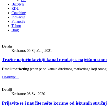
BizStyle
EDU
Coaching
Inovacije
Financije
Tehno
Blog
Detalji
Kreirano: 06 Siječanj 2021
Tražite najučinkovitiji kanal prodaje s najvišom sto
Email marketing
jedan je od kanala direktnog marketinga koji omog
Opširnije...
Detalji
Kreirano: 06 Svi 2020
Prijavite se i naučite nešto korisno od iskusnih struč