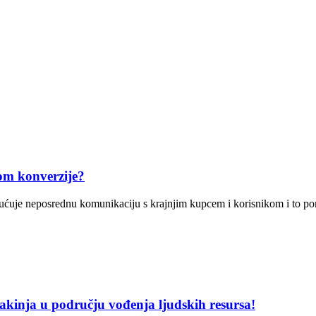
pom konverzije?
ućuje neposrednu komunikaciju s krajnjim kupcem i korisnikom i to pom
njakinja u području vođenja ljudskih resursa!