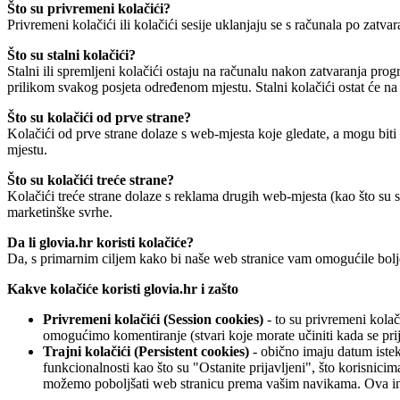
Što su privremeni kolačići?
Privremeni kolačići ili kolačići sesije uklanjaju se s računala po zat
Što su stalni kolačići?
Stalni ili spremljeni kolačići ostaju na računalu nakon zatvaranja pro
prilikom svakog posjeta određenom mjestu. Stalni kolačići ostat će n
Što su kolačići od prve strane?
Kolačići od prve strane dolaze s web-mjesta koje gledate, a mogu biti
mjestu.
Što su kolačići treće strane?
Kolačići treće strane dolaze s reklama drugih web-mjesta (kao što su 
marketinške svrhe.
Da li glovia.hr koristi kolačiće?
Da, s primarnim ciljem kako bi naše web stranice vam omogućile bolj
Kakve kolačiće koristi glovia.hr i zašto
Privremeni kolačići (Session cookies)
- to su privremeni kolač
omogućimo komentiranje (stvari koje morate učiniti kada se pri
Trajni kolačići (Persistent cookies)
- obično imaju datum isteka
funkcionalnosti kao što su "Ostanite prijavljeni", što korisnici
možemo poboljšati web stranicu prema vašim navikama. Ova inf