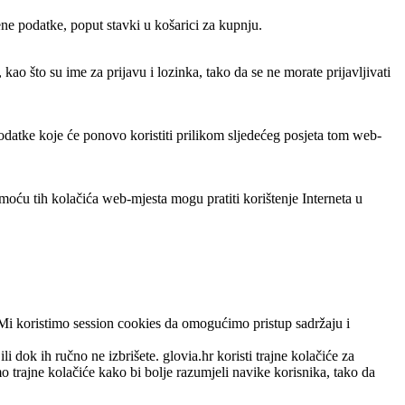
ene podatke, poput stavki u košarici za kupnju.
ao što su ime za prijavu i lozinka, tako da se ne morate prijavljivati
odatke koje će ponovo koristiti prilikom sljedećeg posjeta tom web-
moću tih kolačića web-mjesta mogu pratiti korištenje Interneta u
k. Mi koristimo session cookies da omogućimo pristup sadržaju i
 dok ih ručno ne izbrišete. glovia.hr koristi trajne kolačiće za
mo trajne kolačiće kako bi bolje razumjeli navike korisnika, tako da