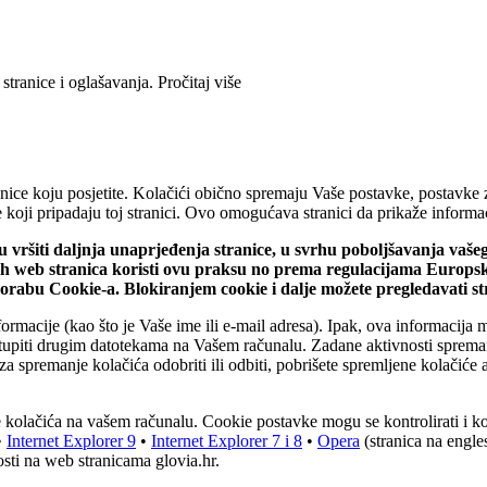
 stranice i oglašavanja.
Pročitaj više
ice koju posjetite. Kolačići obično spremaju Vaše postavke, postavke za 
iće koji pripadaju toj stranici. Ovo omogućava stranici da prikaže infor
ju vršiti daljnja unaprjeđenja stranice, u svrhu poboljšavanja vaš
vih web stranica koristi ovu praksu no prema regulacijama Europs
uporabu Cookie-a. Blokiranjem cookie i dalje možete pregledavati s
ormacije (kao što je Vaše ime ili e-mail adresa). Ipak, ova informacija 
stupiti drugim datotekama na Vašem računalu. Zadane aktivnosti spreman
za spremanje kolačića odobriti ili odbiti, pobrišete spremljene kolačiće a
nje kolačića na vašem računalu. Cookie postavke mogu se kontrolirati i 
•
Internet Explorer 9
•
Internet Explorer 7 i 8
•
Opera
(stranica na engl
sti na web stranicama glovia.hr.