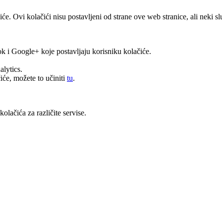
čiće. Ovi kolačići nisu postavljeni od strane ove web stranice, ali neki
k i Google+ koje postavljaju korisniku kolačiće.
alytics.
će, možete to učiniti
tu
.
olačića za različite servise.