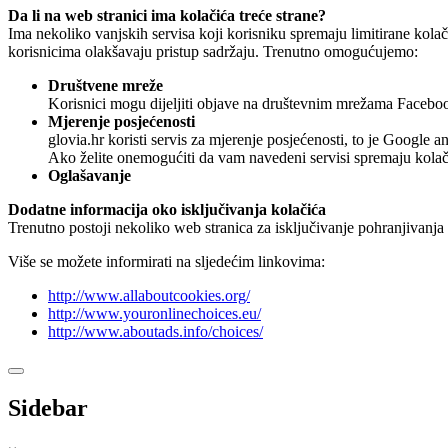
Da li na web stranici ima kolačića treće strane?
Ima nekoliko vanjskih servisa koji korisniku spremaju limitirane kola
korisnicima olakšavaju pristup sadržaju. Trenutno omogućujemo:
Društvene mreže
Korisnici mogu dijeljiti objave na društevnim mrežama Faceboo
Mjerenje posjećenosti
glovia.hr koristi servis za mjerenje posjećenosti, to je Google an
Ako želite onemogućiti da vam navedeni servisi spremaju kolači
Oglašavanje
Dodatne informacija oko isključivanja kolačića
Trenutno postoji nekoliko web stranica za isključivanje pohranjivanja k
Više se možete informirati na sljedećim linkovima:
http://www.allaboutcookies.org/
http://www.youronlinechoices.eu/
http://www.aboutads.info/choices/
Sidebar