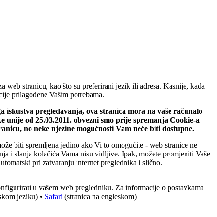
web stranicu, kao što su preferirani jezik ili adresa. Kasnije, kada
macije prilagođene Vašim potrebama.
ega iskustva pregledavanja, ova stranica mora na vaše računalo
ke unije od 25.03.2011. obvezni smo prije spremanja Cookie-a
tranicu, no neke njezine mogućnosti Vam neće biti dostupne.
može biti spremljena jedino ako Vi to omogućite - web stranice ne
ja i slanja kolačića Vama nisu vidljive. Ipak, možete promjeniti Vaše
utomatski pri zatvaranju internet preglednika i slično.
konfigurirati u vašem web pregledniku. Za informacije o postavkama
eskom jeziku) •
Safari
(stranica na engleskom)