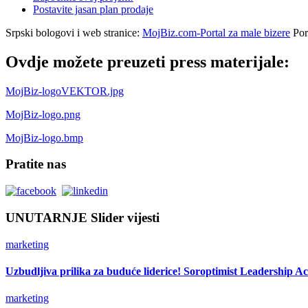
Postavite jasan plan prodaje
Srpski bologovi i web stranice:
MojBiz.com-Portal za male bizere
Port
Ovdje možete preuzeti press materijale:
MojBiz-logoVEKTOR.jpg
MojBiz-logo.png
MojBiz-logo.bmp
Pratite nas
UNUTARNJE Slider vijesti
marketing
Uzbudljiva prilika za buduće liderice! Soroptimist Leadership 
marketing