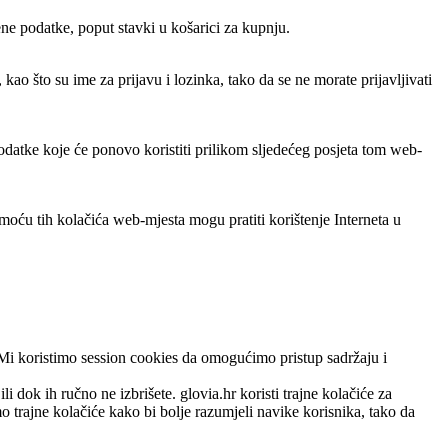
ene podatke, poput stavki u košarici za kupnju.
ao što su ime za prijavu i lozinka, tako da se ne morate prijavljivati
odatke koje će ponovo koristiti prilikom sljedećeg posjeta tom web-
moću tih kolačića web-mjesta mogu pratiti korištenje Interneta u
k. Mi koristimo session cookies da omogućimo pristup sadržaju i
 dok ih ručno ne izbrišete. glovia.hr koristi trajne kolačiće za
mo trajne kolačiće kako bi bolje razumjeli navike korisnika, tako da