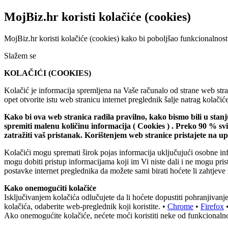
MojBiz.hr koristi kolačiće (cookies)
MojBiz.hr koristi kolačiće (cookies) kako bi poboljšao funkcionalnost
Slažem se
KOLAČIĆI (COOKIES)
Kolačić je informacija spremljena na Vaše računalo od strane web stran
opet otvorite istu web stranicu internet preglednik šalje natrag kolač
Kako bi ova web stranica radila pravilno, kako bismo bili u stan
spremiti malenu količinu informacija ( Cookies ) . Preko 90 % s
zatražiti vaš pristanak. Korištenjem web stranice pristajete na 
Kolačići mogu spremati širok pojas informacija uključujući osobne inf
mogu dobiti pristup informacijama koji im Vi niste dali i ne mogu pri
postavke internet preglednika da možete sami birati hoćete li zahtjeve 
Kako onemogućiti kolačiće
Isključivanjem kolačića odlučujete da li hoćete dopustiti pohranjiva
kolačića, odaberite web-preglednik koji koristite. •
Chrome
•
Firefox
Ako onemogućite kolačiće, nećete moći koristiti neke od funkcionalno