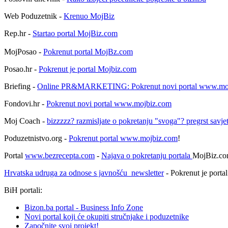
Web Poduzetnik -
Krenuo MojBiz
Rep.hr -
Startao portal MojBiz.com
MojPosao -
Pokrenut portal MojBz.com
Posao.hr -
Pokrenut je portal Mojbiz.com
Briefing -
Online PR&MARKETING: Pokrenut novi portal www.mo
Fondovi.hr -
Pokrenut novi portal www.mojbiz.com
Moj Coach -
bizzzzz? razmisljate o pokretanju "svoga"? pregrst savje
Poduzetnistvo.org -
Pokrenut portal www.mojbiz.com
!
Portal
www.bezrecepta.com
-
Najava o pokretanju portala
MojBiz.c
Hrvatska udruga za odnose s javnošću newsletter
- Pokrenut je porta
BiH portali:
Bizon.ba portal - Business Info Zone
Novi portal koji će okupiti stručnjake i poduzetnike
Započnite svoj projekt!