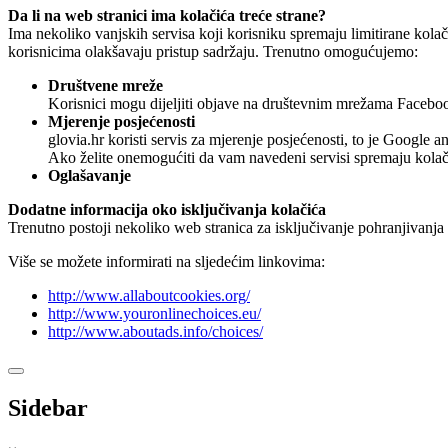
Da li na web stranici ima kolačića treće strane?
Ima nekoliko vanjskih servisa koji korisniku spremaju limitirane kola
korisnicima olakšavaju pristup sadržaju. Trenutno omogućujemo:
Društvene mreže
Korisnici mogu dijeljiti objave na društevnim mrežama Faceboo
Mjerenje posjećenosti
glovia.hr koristi servis za mjerenje posjećenosti, to je Google an
Ako želite onemogućiti da vam navedeni servisi spremaju kolači
Oglašavanje
Dodatne informacija oko isključivanja kolačića
Trenutno postoji nekoliko web stranica za isključivanje pohranjivanja k
Više se možete informirati na sljedećim linkovima:
http://www.allaboutcookies.org/
http://www.youronlinechoices.eu/
http://www.aboutads.info/choices/
Sidebar