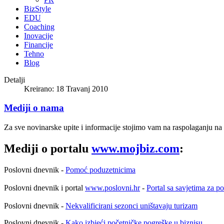
BizStyle
EDU
Coaching
Inovacije
Financije
Tehno
Blog
Detalji
Kreirano: 18 Travanj 2010
Mediji o nama
Za sve novinarske upite i informacije stojimo vam na raspolaganju na
Mediji o portalu
www.mojbiz.com
:
Poslovni dnevnik -
Pomoć poduzetnicima
Poslovni dnevnik i portal
www.poslovni.hr
-
Portal sa savjetima za p
Poslovni dnevnik -
Nekvalificirani sezonci uništavaju turizam
Poslovni dnevnik -
Kako izbjeći početničke pogreške u biznisu