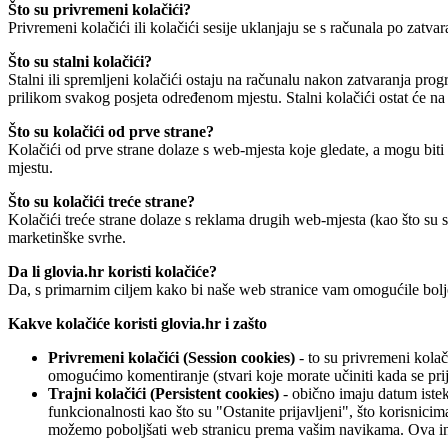
Što su privremeni kolačići?
Privremeni kolačići ili kolačići sesije uklanjaju se s računala po zat
Što su stalni kolačići?
Stalni ili spremljeni kolačići ostaju na računalu nakon zatvaranja pro
prilikom svakog posjeta određenom mjestu. Stalni kolačići ostat će n
Što su kolačići od prve strane?
Kolačići od prve strane dolaze s web-mjesta koje gledate, a mogu biti
mjestu.
Što su kolačići treće strane?
Kolačići treće strane dolaze s reklama drugih web-mjesta (kao što su 
marketinške svrhe.
Da li glovia.hr koristi kolačiće?
Da, s primarnim ciljem kako bi naše web stranice vam omogućile bolj
Kakve kolačiće koristi glovia.hr i zašto
Privremeni kolačići (Session cookies)
- to su privremeni kolač
omogućimo komentiranje (stvari koje morate učiniti kada se pri
Trajni kolačići (Persistent cookies)
- obično imaju datum isteka
funkcionalnosti kao što su "Ostanite prijavljeni", što korisnici
možemo poboljšati web stranicu prema vašim navikama. Ova inf