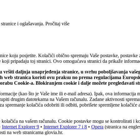
 stranice i oglašavanja.
Pročitaj više
ice koju posjetite. Kolačići obično spremaju Vaše postavke, postavke za 
iće koji pripadaju toj stranici. Ovo omogućava stranici da prikaže infor
ju vršiti daljnja unaprjeđenja stranice, u svrhu poboljšavanja vaš
vih web stranica koristi ovu praksu no prema regulacijama Europs
uporabu Cookie-a. Blokiranjem cookie i dalje možete pregledavati s
ormacije (kao što je Vaše ime ili e-mail adresa). Ipak, ova informacija 
stupiti drugim datotekama na Vašem računalu. Zadane aktivnosti spreman
za spremanje kolačića odobriti ili odbiti, pobrišete spremljene kolačiće a
nje kolačića na vašem računalu. Cookie postavke mogu se kontrolirati i 
•
Internet Explorer 9
•
Internet Explorer 7 i 8
•
Opera
(stranica na engl
sti na web stranicama glovia.hr.