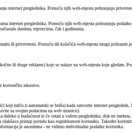
varanju internet preglednika. Pomoću njih web-mjesta pohranjuju privrem
grama internet preglednika. Pomoću njih web-mjesta pohranjuju podatke, k
a računalu danima, mjesecima, čak i godinama.
 stalni ili privremeni. Pomoću tih kolačića web-mjesta mogu pohraniti p
skočne ili druge reklame) koje se nalaze na web-mjestu koje gledate. Po
e korisničko iskustvo.
ići koji ističu (i automatski se brišu) kada zatvorite internet pregledni
javite sa svojim podacima na web stranicu).
 daleko u budućnost te će ostati u vašem pregledniku, dok ne isteknu, ili
ma olakšava pristup portalu kao registriranom korisniku. Također koristi
ormacija je anonimna - ne vidimo individualne podatke korisnika.