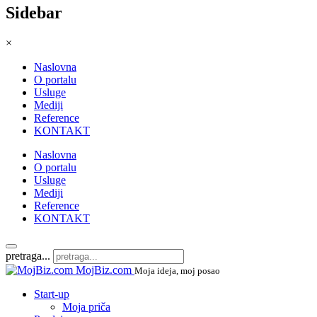
Sidebar
×
Naslovna
O portalu
Usluge
Mediji
Reference
KONTAKT
Naslovna
O portalu
Usluge
Mediji
Reference
KONTAKT
pretraga...
MojBiz.com
Moja ideja, moj posao
Start-up
Moja priča