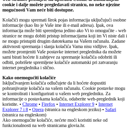
cookie i dalje možete pregledavati stranicu, no neke njezine
mogućnosti Vam neće biti dostupne.
Kolačići mogu spremati širok pojas informacija uključujući osobne
informacije (kao što je Vaše ime ili e-mail adresa). Ipak, ova
informacija može biti spremljena jedino ako Vi to omogućite - web
stranice ne mogu dobiti pristup informacijama koji im Vi niste dali i
ne mogu pristupiti drugim datotekama na Vašem računalu. Zadane
aktivnosti spremanja i slanja kolačića Vama nisu vidljive. Ipak,
možete promjeniti Vaše postavke internet preglednika da možete
sami birati hoćete li zahtjeve za spremanje kolačića odobriti ili
odbiti, pobrišete spremljene kolačiće automatski pri zatvaranju
internet preglednika i slično.
Kako onemogućiti kolačiće
Isključivanjem kolačića odlučujete da li hoćete dopustiti
pohranjivanje kolačića na vašem računalu. Cookie postavke mogu
se kontrolirati i konfigurirati u vašem web pregledniku. Za
informacije o postavkama kolačića, odaberite web-preglednik koji
koristite. •
Chrome
•
Firefox
•
Internet Explorer 9
•
Internet
Explorer 7 i 8
•
Opera
(stranica na engleskom jeziku) •
Safari
(stranica na engleskom)
Ako onemogućite kolačiće, nećete moći koristiti neke od
funkcionalnosti na web stranicama glovia.hr.