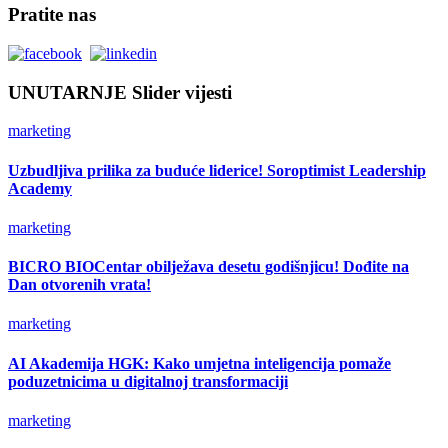
Pratite nas
UNUTARNJE Slider vijesti
marketing
Uzbudljiva prilika za buduće liderice! Soroptimist Leadership
Academy
marketing
BICRO BIOCentar obilježava desetu godišnjicu! Dođite na
Dan otvorenih vrata!
marketing
AI Akademija HGK: Kako umjetna inteligencija pomaže
poduzetnicima u digitalnoj transformaciji
marketing