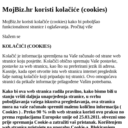
MojBiz.hr koristi kolačiće (cookies)
MojBiz.hr koristi kolačiće (cookies) kako bi poboljšao
funkcionalnost stranice i oglašavanja.
Pročitaj više
Slažem se
KOLAČIĆI (COOKIES)
Kolačić je informacija spremljena na Vaše računalo od strane web
stranice koju posjetite. Kolačići obično spremaju Vaše postavke,
postavke za web stranicu, kao što su preferirani jezik ili adresa.
Kasnije, kada opet otvorite istu web stranicu internet preglednik
šalje natrag kolačiće koji pripadaju toj stranici. Ovo omogućava
stranici da prikaže informacije prilagođene Vašim potrebama.
Kako bi ova web stranica radila pravilno, kako bismo bili u
stanju vršiti daljnja unaprjeđenja stranice, u svrhu
poboljšavanja vašega iskustva pregledavanja, ova stranica
mora na vaše računalo spremiti malenu količinu informacija (
Cookies ) . Preko 90 % svih web stranica koristi ovu praksu no
prema regulacijama Europske unije od 25.03.2011. obvezni smo
prije spremanja Cookie-a zatražiti vaš pristanak. Korištenjem
web stranice pristajete na uporabu Cookie-a. Blokiranjem