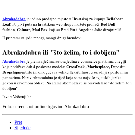
Abrakadabra
Bellabeat
je jedino prodajno mjesto u Hrvatskoj za kupnju
Leaf
Red Bull
. Po prvi puta na hrvatskom web shopu možete pronaći
fashion
Colmar
Mad Pax
,
,
koji su Brad Pitt i Angelina Jolie dizajnirali!
U pripremi su još i mnogi, mnogi drugi brendovi ...
Abrakadabra ili
"što želim, to i dobijem"
Abrakadabra
je prema riječima autora jedina e-commerce platforma u regiji
CrossDock , Marketplace, Deposit i
koja podržava čak 4 poslovna modela:
Dropshipment
što im omogućava veliku fleksibilnost u suradnji s poslovnim
partnerima. Naziv Abracadabra je riječ koja se na najviše svjetskih jezika
govori u izvornom obliku. Na aramejskom jeziku se prevodi kao "što želim, to i
dobijem".
Izvor: Večernji.hr
Foto: screenshot online trgovine Abrakadabra
Pret
Sljedeće