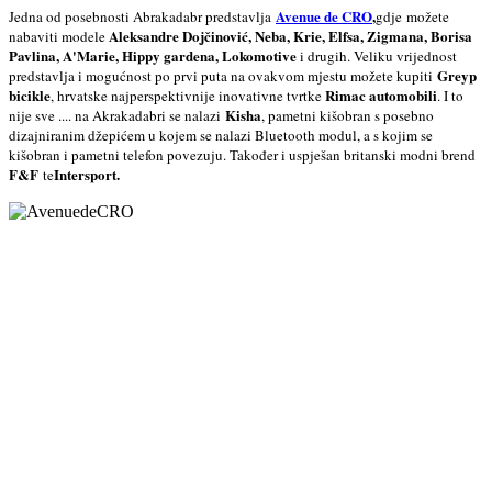
Avenue de CRO
,
Jedna od posebnosti Abrakadabr predstavlja
gdje možete
Aleksandre Dojčinović, Neba, Krie, Elfsa, Zigmana, Borisa
nabaviti modele
Pavlina, A'Marie, Hippy gardena, Lokomotive
i drugih. Veliku vrijednost
Greyp
predstavlja i mogućnost po prvi puta na ovakvom mjestu možete kupiti
bicikle
Rimac automobili
, hrvatske najperspektivnije inovativne tvrtke
. I to
Kisha
nije sve .... na Akrakadabri se nalazi
, pametni kišobran s posebno
dizajniranim džepićem u kojem se nalazi Bluetooth modul, a s kojim se
kišobran i pametni telefon povezuju. Također i uspješan britanski modni brend
F&F
Intersport.
te