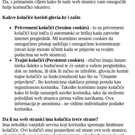
Da, s primarnim ciljem kako bi naše web stranice vam omogućile
bolje korisničko iskustvo.
Kakve kolačiće koristi glovia.hr i zašto
Privremeni kolačići (Session cookies)
- to su privremeni
kolačići koji ističu (i automatski se brišu) kada zatvorite
internet preglednik. Mi koristimo session cookies da
omogućimo pristup sadržaju i omogućimo komentiranje
(stvari koje morate učiniti kada se prijavite sa svojim
podacima na web stranicu).
Trajni kolačići (Persistent cookies)
- obično imaju datum
isteka daleko u budućnost te će ostati u vašem pregledniku,
dok ne isteknu, ili dok ih ručno ne izbrišete. glovia.hr koristi
trajne kolačiće za funkcionalnosti kao što su "Ostanite
prijavljeni", što korisnicima olakšava pristup portalu kao
registriranom korisniku. Također koristimo trajne kolačiće
kako bi bolje razumjeli navike korisnika, tako da možemo
poboljšati web stranicu prema vašim navikama. Ova
informacija je anonimna - ne vidimo individualne podatke
korisnika.
Da li na web stranici ima kolačića treće strane?
Ima nekoliko vanjskih servisa koji korisniku spremaju limitirane
kolačiće. Ovi kolačići nisu postavljeni od strane ove web stranice,