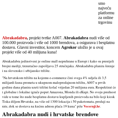
smo
najveću
platformu
za online
trgovinu
Abrakadabra
,
projekt tvrtke A007.
Abrakadabra
nudi više od
100.000 proizvoda i više od 1000 brendova, a osigurava i besplatnu
dostavu. Glavni investitor, koncern
Agrokor
uložio je u ovaj
projekt više od 40 milijuna kuna!
Abrakadabra jedinstveni je online mall neprehrane u Europi i kako su prenijeli
brojni mediji, trenutačno zapošljava 25 stručnjaka. Abrakadabra planira širenje
i na slovensko i srbijansko tržište.
"Na hrvatskom tržištu na kojemu e-commerce čini svega 4% udjela ili 3,5
milijardi kuna prometa u ukupnom maloprodajnom tržištu, A007 u prvih
godinu dana planira uzeti tržišni kolač vrijedan 20 milijuna eura. Respektirat će
i globalne i lokalne igrače poput Amazona, Monda ili eKupi. No svoju prednost
vide u tome što nude besplatnu dostavu kupljenih proizvoda na bilo koji kiosk
Tiska diljem Hrvatske, na više od 1300 lokacija i 50 paketomata, prodaji na
Vecernji.hr
rate, dok se dostava na kućnu adresu plaća 19 kuna" piše
.
Abrakadabra nudi i hrvatske brendove