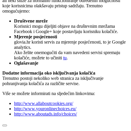
ali neki služe za normalno funkcioniranje određenih mogućnosti
koje korisnicima olakšavaju pristup sadržaju. Trenutno
omogućujemo:
Društvene mreže
Korisnici mogu dijeljiti objave na društevnim mrežama
Facebook i Google+ koje postavljaju korisniku kolačiće.
Mjerenje posjećenosti
glovia.hr koristi servis za mjerenje posjećenosti, to je Google
analytics.
Ako želite onemogućiti da vam navedeni servisi spremaju
kolačiće, možete to učiniti
tu
.
Oglašavanje
Dodatne informacija oko isključivanja kolačića
Trenutno postoji nekoliko web stranica za isključivanje
pohranjivanja kolačića za različite servise.
Više se možete informirati na sljedećim linkovima:
http://www.allaboutcookies.org/
http://www.youronlinechoices.eu/
http://www.aboutads.info/choices/