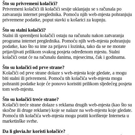
Što su privremeni kolačići?
Privremeni kolačići ili kolačići sesije uklanjaju se s računala po
zatvaranju internet preglednika. Pomoću njih web-mjesta pohranjuju
privremene podatke, poput stavki u košarici za kupnju.
Što su stalni kolačići?
Stalni ili spremljeni kolačići ostaju na računalu nakon zatvaranja
programa internet preglednika. Pomoću njih web-mjesta pohranjuju
podatke, kao što su ime za prijavu i lozinka, tako da se ne morate
prijavljivati prilikom svakog posjeta određenom mjestu. Stalni
kolačići ostat će na računalu danima, mjesecima, čak i godinama.
Što su kolačići od prve strane?
Kolačići od prve strane dolaze s web-mjesta koje gledate, a mogu
biti stalni ili privremeni. Pomoću tih kolačića web-mjesta mogu
pohraniti podatke koje će ponovo koristiti prilikom sljedećeg posjeta
tom web-mjestu.
Što su kolačići treće strane?
Kolačići treće strane dolaze s reklama drugih web-mjesta (kao što su
skočne ili druge reklame) koje se nalaze na web-mjestu koje gledate.
Pomoću tih kolačića web-mjesta mogu pratiti korištenje Interneta u
marketinške svrhe.
Da li glovia.hr koristi kolačiće?