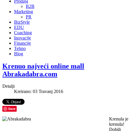
Prodaja
B2B
Marketing
PR
BizStyle
EDU
Coaching
Inovacije
Financije
Tehno
Blog
Krenuo najveći online mall
Abrakadabra.com
Detalji
Kreirano: 03 Travanj 2016
Save
Krenula je
krenula!
Dobili