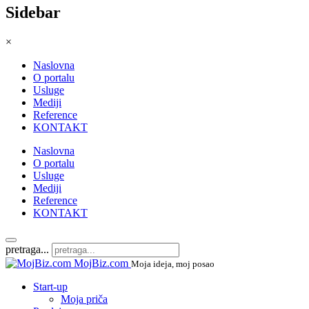
Sidebar
×
Naslovna
O portalu
Usluge
Mediji
Reference
KONTAKT
Naslovna
O portalu
Usluge
Mediji
Reference
KONTAKT
pretraga...
MojBiz.com
Moja ideja, moj posao
Start-up
Moja priča