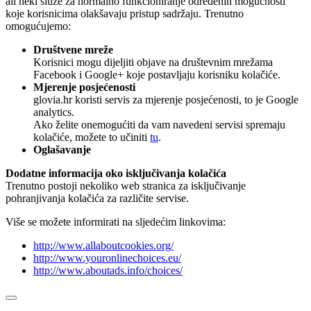
ali neki služe za normalno funkcioniranje određenih mogućnosti
koje korisnicima olakšavaju pristup sadržaju. Trenutno
omogućujemo:
Društvene mreže
Korisnici mogu dijeljiti objave na društevnim mrežama
Facebook i Google+ koje postavljaju korisniku kolačiće.
Mjerenje posjećenosti
glovia.hr koristi servis za mjerenje posjećenosti, to je Google
analytics.
Ako želite onemogućiti da vam navedeni servisi spremaju
kolačiće, možete to učiniti
tu
.
Oglašavanje
Dodatne informacija oko isključivanja kolačića
Trenutno postoji nekoliko web stranica za isključivanje
pohranjivanja kolačića za različite servise.
Više se možete informirati na sljedećim linkovima:
http://www.allaboutcookies.org/
http://www.youronlinechoices.eu/
http://www.aboutads.info/choices/