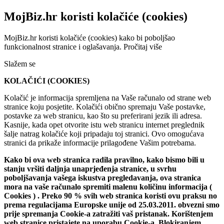
MojBiz.hr koristi kolačiće (cookies)
MojBiz.hr koristi kolačiće (cookies) kako bi poboljšao
funkcionalnost stranice i oglašavanja.
Pročitaj više
Slažem se
KOLAČIĆI (COOKIES)
Kolačić je informacija spremljena na Vaše računalo od strane web
stranice koju posjetite. Kolačići obično spremaju Vaše postavke,
postavke za web stranicu, kao što su preferirani jezik ili adresa.
Kasnije, kada opet otvorite istu web stranicu internet preglednik
šalje natrag kolačiće koji pripadaju toj stranici. Ovo omogućava
stranici da prikaže informacije prilagođene Vašim potrebama.
Kako bi ova web stranica radila pravilno, kako bismo bili u
stanju vršiti daljnja unaprjeđenja stranice, u svrhu
poboljšavanja vašega iskustva pregledavanja, ova stranica
mora na vaše računalo spremiti malenu količinu informacija (
Cookies ) . Preko 90 % svih web stranica koristi ovu praksu no
prema regulacijama Europske unije od 25.03.2011. obvezni smo
prije spremanja Cookie-a zatražiti vaš pristanak. Korištenjem
web stranice pristajete na uporabu Cookie-a. Blokiranjem