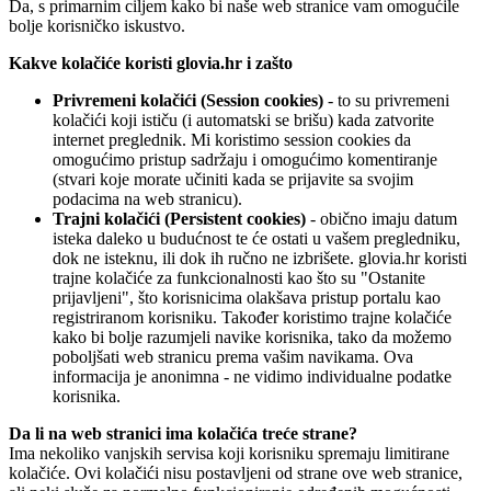
Da, s primarnim ciljem kako bi naše web stranice vam omogućile
bolje korisničko iskustvo.
Kakve kolačiće koristi glovia.hr i zašto
Privremeni kolačići (Session cookies)
- to su privremeni
kolačići koji ističu (i automatski se brišu) kada zatvorite
internet preglednik. Mi koristimo session cookies da
omogućimo pristup sadržaju i omogućimo komentiranje
(stvari koje morate učiniti kada se prijavite sa svojim
podacima na web stranicu).
Trajni kolačići (Persistent cookies)
- obično imaju datum
isteka daleko u budućnost te će ostati u vašem pregledniku,
dok ne isteknu, ili dok ih ručno ne izbrišete. glovia.hr koristi
trajne kolačiće za funkcionalnosti kao što su "Ostanite
prijavljeni", što korisnicima olakšava pristup portalu kao
registriranom korisniku. Također koristimo trajne kolačiće
kako bi bolje razumjeli navike korisnika, tako da možemo
poboljšati web stranicu prema vašim navikama. Ova
informacija je anonimna - ne vidimo individualne podatke
korisnika.
Da li na web stranici ima kolačića treće strane?
Ima nekoliko vanjskih servisa koji korisniku spremaju limitirane
kolačiće. Ovi kolačići nisu postavljeni od strane ove web stranice,