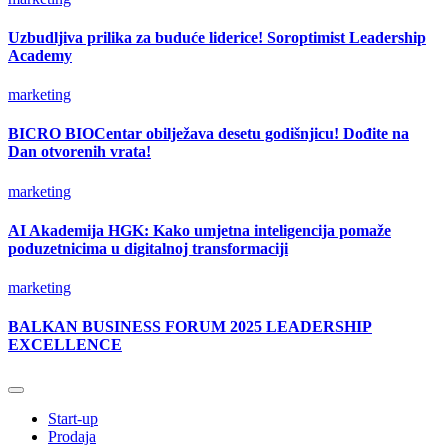
Uzbudljiva prilika za buduće liderice! Soroptimist Leadership
Academy
marketing
BICRO BIOCentar obilježava desetu godišnjicu! Dođite na
Dan otvorenih vrata!
marketing
AI Akademija HGK: Kako umjetna inteligencija pomaže
poduzetnicima u digitalnoj transformaciji
marketing
BALKAN BUSINESS FORUM 2025 LEADERSHIP
EXCELLENCE
Start-up
Prodaja