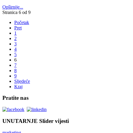
Opširnije...
Stranica 6 od 9
Početak
Pret
1
2
3
4
5
6
7
8
9
Sljedeće
Kraj
Pratite nas
UNUTARNJE Slider vijesti
marketing