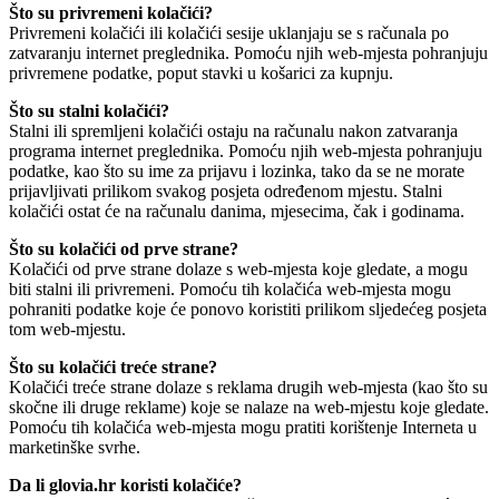
Što su privremeni kolačići?
Privremeni kolačići ili kolačići sesije uklanjaju se s računala po
zatvaranju internet preglednika. Pomoću njih web-mjesta pohranjuju
privremene podatke, poput stavki u košarici za kupnju.
Što su stalni kolačići?
Stalni ili spremljeni kolačići ostaju na računalu nakon zatvaranja
programa internet preglednika. Pomoću njih web-mjesta pohranjuju
podatke, kao što su ime za prijavu i lozinka, tako da se ne morate
prijavljivati prilikom svakog posjeta određenom mjestu. Stalni
kolačići ostat će na računalu danima, mjesecima, čak i godinama.
Što su kolačići od prve strane?
Kolačići od prve strane dolaze s web-mjesta koje gledate, a mogu
biti stalni ili privremeni. Pomoću tih kolačića web-mjesta mogu
pohraniti podatke koje će ponovo koristiti prilikom sljedećeg posjeta
tom web-mjestu.
Što su kolačići treće strane?
Kolačići treće strane dolaze s reklama drugih web-mjesta (kao što su
skočne ili druge reklame) koje se nalaze na web-mjestu koje gledate.
Pomoću tih kolačića web-mjesta mogu pratiti korištenje Interneta u
marketinške svrhe.
Da li glovia.hr koristi kolačiće?