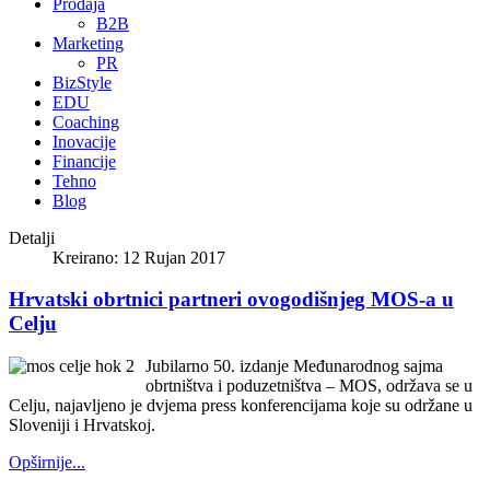
Prodaja
B2B
Marketing
PR
BizStyle
EDU
Coaching
Inovacije
Financije
Tehno
Blog
Detalji
Kreirano: 12 Rujan 2017
Hrvatski obrtnici partneri ovogodišnjeg MOS-a u
Celju
Jubilarno 50. izdanje Međunarodnog sajma
obrtništva i poduzetništva – MOS, održava se u
Celju, najavljeno je dvjema press konferencijama koje su održane u
Sloveniji i Hrvatskoj.
Opširnije...