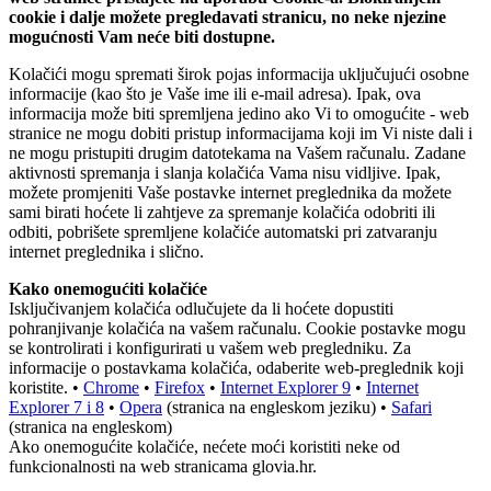
cookie i dalje možete pregledavati stranicu, no neke njezine
mogućnosti Vam neće biti dostupne.
Kolačići mogu spremati širok pojas informacija uključujući osobne
informacije (kao što je Vaše ime ili e-mail adresa). Ipak, ova
informacija može biti spremljena jedino ako Vi to omogućite - web
stranice ne mogu dobiti pristup informacijama koji im Vi niste dali i
ne mogu pristupiti drugim datotekama na Vašem računalu. Zadane
aktivnosti spremanja i slanja kolačića Vama nisu vidljive. Ipak,
možete promjeniti Vaše postavke internet preglednika da možete
sami birati hoćete li zahtjeve za spremanje kolačića odobriti ili
odbiti, pobrišete spremljene kolačiće automatski pri zatvaranju
internet preglednika i slično.
Kako onemogućiti kolačiće
Isključivanjem kolačića odlučujete da li hoćete dopustiti
pohranjivanje kolačića na vašem računalu. Cookie postavke mogu
se kontrolirati i konfigurirati u vašem web pregledniku. Za
informacije o postavkama kolačića, odaberite web-preglednik koji
koristite. •
Chrome
•
Firefox
•
Internet Explorer 9
•
Internet
Explorer 7 i 8
•
Opera
(stranica na engleskom jeziku) •
Safari
(stranica na engleskom)
Ako onemogućite kolačiće, nećete moći koristiti neke od
funkcionalnosti na web stranicama glovia.hr.