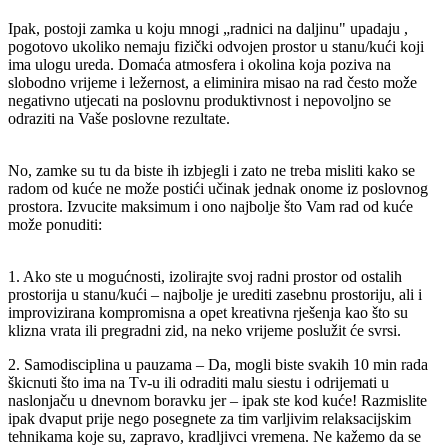
Ipak, postoji zamka u koju mnogi „radnici na daljinu" upadaju ,
pogotovo ukoliko nemaju fizički odvojen prostor u stanu/kući koji
ima ulogu ureda. Domaća atmosfera i okolina koja poziva na
slobodno vrijeme i ležernost, a eliminira misao na rad često može
negativno utjecati na poslovnu produktivnost i nepovoljno se
odraziti na Vaše poslovne rezultate.
No, zamke su tu da biste ih izbjegli i zato ne treba misliti kako se
radom od kuće ne može postići učinak jednak onome iz poslovnog
prostora. Izvucite maksimum i ono najbolje što Vam rad od kuće
može ponuditi:
1. Ako ste u mogućnosti, izolirajte svoj radni prostor od ostalih
prostorija u stanu/kući – najbolje je urediti zasebnu prostoriju, ali i
improvizirana kompromisna a opet kreativna rješenja kao što su
klizna vrata ili pregradni zid, na neko vrijeme poslužit će svrsi.
2. Samodisciplina u pauzama – Da, mogli biste svakih 10 min rada
škicnuti što ima na Tv-u ili odraditi malu siestu i odrijemati u
naslonjaču u dnevnom boravku jer – ipak ste kod kuće! Razmislite
ipak dvaput prije nego posegnete za tim varljivim relaksacijskim
tehnikama koje su, zapravo, kradljivci vremena. Ne kažemo da se