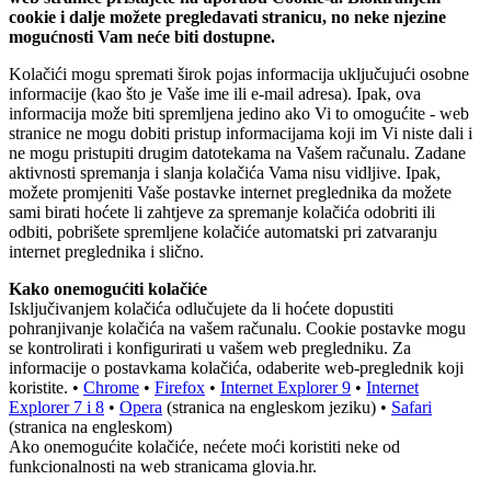
cookie i dalje možete pregledavati stranicu, no neke njezine
mogućnosti Vam neće biti dostupne.
Kolačići mogu spremati širok pojas informacija uključujući osobne
informacije (kao što je Vaše ime ili e-mail adresa). Ipak, ova
informacija može biti spremljena jedino ako Vi to omogućite - web
stranice ne mogu dobiti pristup informacijama koji im Vi niste dali i
ne mogu pristupiti drugim datotekama na Vašem računalu. Zadane
aktivnosti spremanja i slanja kolačića Vama nisu vidljive. Ipak,
možete promjeniti Vaše postavke internet preglednika da možete
sami birati hoćete li zahtjeve za spremanje kolačića odobriti ili
odbiti, pobrišete spremljene kolačiće automatski pri zatvaranju
internet preglednika i slično.
Kako onemogućiti kolačiće
Isključivanjem kolačića odlučujete da li hoćete dopustiti
pohranjivanje kolačića na vašem računalu. Cookie postavke mogu
se kontrolirati i konfigurirati u vašem web pregledniku. Za
informacije o postavkama kolačića, odaberite web-preglednik koji
koristite. •
Chrome
•
Firefox
•
Internet Explorer 9
•
Internet
Explorer 7 i 8
•
Opera
(stranica na engleskom jeziku) •
Safari
(stranica na engleskom)
Ako onemogućite kolačiće, nećete moći koristiti neke od
funkcionalnosti na web stranicama glovia.hr.