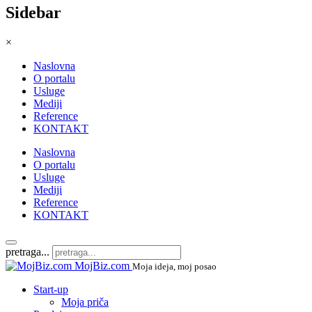
Sidebar
×
Naslovna
O portalu
Usluge
Mediji
Reference
KONTAKT
Naslovna
O portalu
Usluge
Mediji
Reference
KONTAKT
pretraga...
MojBiz.com
Moja ideja, moj posao
Start-up
Moja priča