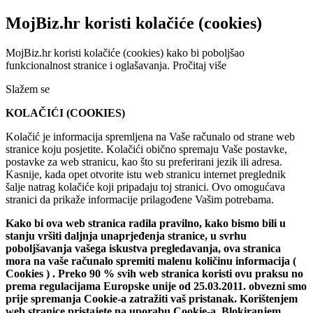
MojBiz.hr koristi kolačiće (cookies)
MojBiz.hr koristi kolačiće (cookies) kako bi poboljšao
funkcionalnost stranice i oglašavanja.
Pročitaj više
Slažem se
KOLAČIĆI (COOKIES)
Kolačić je informacija spremljena na Vaše računalo od strane web
stranice koju posjetite. Kolačići obično spremaju Vaše postavke,
postavke za web stranicu, kao što su preferirani jezik ili adresa.
Kasnije, kada opet otvorite istu web stranicu internet preglednik
šalje natrag kolačiće koji pripadaju toj stranici. Ovo omogućava
stranici da prikaže informacije prilagođene Vašim potrebama.
Kako bi ova web stranica radila pravilno, kako bismo bili u
stanju vršiti daljnja unaprjeđenja stranice, u svrhu
poboljšavanja vašega iskustva pregledavanja, ova stranica
mora na vaše računalo spremiti malenu količinu informacija (
Cookies ) . Preko 90 % svih web stranica koristi ovu praksu no
prema regulacijama Europske unije od 25.03.2011. obvezni smo
prije spremanja Cookie-a zatražiti vaš pristanak. Korištenjem
web stranice pristajete na uporabu Cookie-a. Blokiranjem