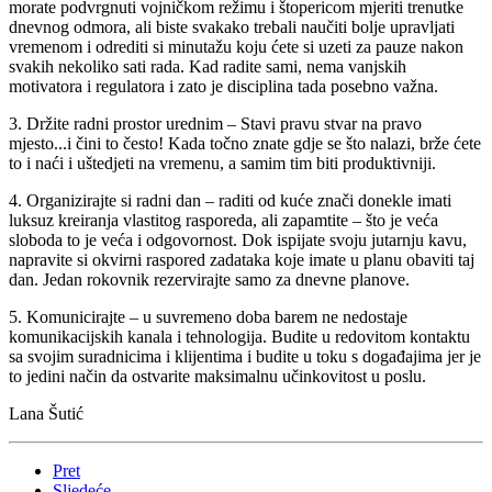
morate podvrgnuti vojničkom režimu i štopericom mjeriti trenutke
dnevnog odmora, ali biste svakako trebali naučiti bolje upravljati
vremenom i odrediti si minutažu koju ćete si uzeti za pauze nakon
svakih nekoliko sati rada. Kad radite sami, nema vanjskih
motivatora i regulatora i zato je disciplina tada posebno važna.
3. Držite radni prostor urednim – Stavi pravu stvar na pravo
mjesto...i čini to često! Kada točno znate gdje se što nalazi, brže ćete
to i naći i uštedjeti na vremenu, a samim tim biti produktivniji.
4. Organizirajte si radni dan – raditi od kuće znači donekle imati
luksuz kreiranja vlastitog rasporeda, ali zapamtite – što je veća
sloboda to je veća i odgovornost. Dok ispijate svoju jutarnju kavu,
napravite si okvirni raspored zadataka koje imate u planu obaviti taj
dan. Jedan rokovnik rezervirajte samo za dnevne planove.
5. Komunicirajte – u suvremeno doba barem ne nedostaje
komunikacijskih kanala i tehnologija. Budite u redovitom kontaktu
sa svojim suradnicima i klijentima i budite u toku s događajima jer je
to jedini način da ostvarite maksimalnu učinkovitost u poslu.
Lana Šutić
Pret
Sljedeće