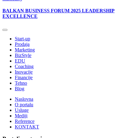
BALKAN BUSINESS FORUM 2025 LEADERSHIP
EXCELLENCE
Start-up
Prodaja
Marketing
BizStyle
EDU
Coaching
Inovacije
Financije
Tehno
Blog
Naslovna
O portalu
Usluge
Mediji
Reference
KONTAKT