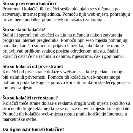
Što su privremeni kolačići?
Privremeni kolačići ili kolačići sesije uklanjaju se s računala po
zatvaranju internet preglednika. Pomoću njih web-mjesta pohranjuju
privremene podatke, poput stavki u košarici za kupnju.
Što su stalni kolačići?
Stalni ili spremljeni kolačići ostaju na računalu nakon zatvaranja
programa internet preglednika. Pomoću njih web-mjesta pohranjuju
podatke, kao što su ime za prijavu i lozinka, tako da se ne morate
prijavljivati prilikom svakog posjeta određenom mjestu. Stalni
kolačići ostat će na računalu danima, mjesecima, čak i godinama.
Što su kolačići od prve strane?
Kolačići od prve strane dolaze s web-mjesta koje gledate, a mogu
biti stalni ili privremeni. Pomoću tih kolačića web-mjesta mogu
pohraniti podatke koje će ponovo koristiti prilikom sljedećeg posjeta
tom web-mjestu.
Što su kolačići treće strane?
Kolačići treće strane dolaze s reklama drugih web-mjesta (kao što su
skočne ili druge reklame) koje se nalaze na web-mjestu koje gledate.
Pomoću tih kolačića web-mjesta mogu pratiti korištenje Interneta u
marketinške svrhe.
Da li glovia.hr koristi kolačiće?