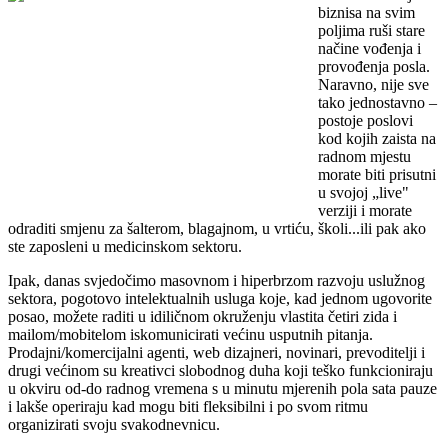
biznisa na svim
poljima ruši stare
načine vođenja i
provođenja posla.
Naravno, nije sve
tako jednostavno –
postoje poslovi
kod kojih zaista na
radnom mjestu
morate biti prisutni
u svojoj „live"
verziji i morate
odraditi smjenu za šalterom, blagajnom, u vrtiću, školi...ili pak ako
ste zaposleni u medicinskom sektoru.
Ipak, danas svjedočimo masovnom i hiperbrzom razvoju uslužnog
sektora, pogotovo intelektualnih usluga koje, kad jednom ugovorite
posao, možete raditi u idiličnom okruženju vlastita četiri zida i
mailom/mobitelom iskomunicirati većinu usputnih pitanja.
Prodajni/komercijalni agenti, web dizajneri, novinari, prevoditelji i
drugi većinom su kreativci slobodnog duha koji teško funkcioniraju
u okviru od-do radnog vremena s u minutu mjerenih pola sata pauze
i lakše operiraju kad mogu biti fleksibilni i po svom ritmu
organizirati svoju svakodnevnicu.