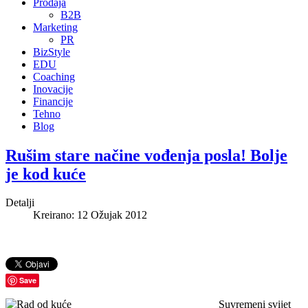
Prodaja
B2B
Marketing
PR
BizStyle
EDU
Coaching
Inovacije
Financije
Tehno
Blog
Rušim stare načine vođenja posla! Bolje
je kod kuće
Detalji
Kreirano: 12 Ožujak 2012
Save
Suvremeni svijet