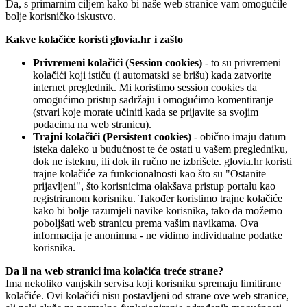
Da, s primarnim ciljem kako bi naše web stranice vam omogućile
bolje korisničko iskustvo.
Kakve kolačiće koristi glovia.hr i zašto
Privremeni kolačići (Session cookies)
- to su privremeni
kolačići koji ističu (i automatski se brišu) kada zatvorite
internet preglednik. Mi koristimo session cookies da
omogućimo pristup sadržaju i omogućimo komentiranje
(stvari koje morate učiniti kada se prijavite sa svojim
podacima na web stranicu).
Trajni kolačići (Persistent cookies)
- obično imaju datum
isteka daleko u budućnost te će ostati u vašem pregledniku,
dok ne isteknu, ili dok ih ručno ne izbrišete. glovia.hr koristi
trajne kolačiće za funkcionalnosti kao što su "Ostanite
prijavljeni", što korisnicima olakšava pristup portalu kao
registriranom korisniku. Također koristimo trajne kolačiće
kako bi bolje razumjeli navike korisnika, tako da možemo
poboljšati web stranicu prema vašim navikama. Ova
informacija je anonimna - ne vidimo individualne podatke
korisnika.
Da li na web stranici ima kolačića treće strane?
Ima nekoliko vanjskih servisa koji korisniku spremaju limitirane
kolačiće. Ovi kolačići nisu postavljeni od strane ove web stranice,