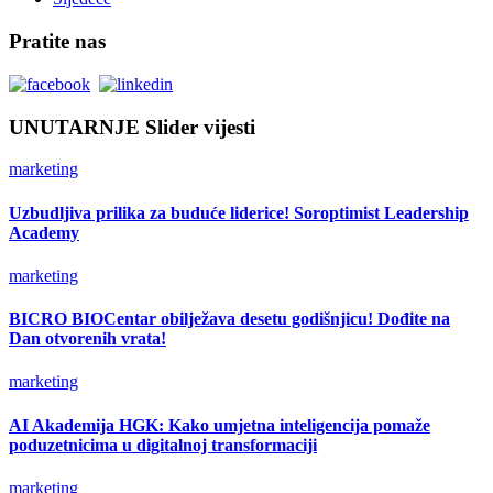
Pratite nas
UNUTARNJE Slider vijesti
marketing
Uzbudljiva prilika za buduće liderice! Soroptimist Leadership
Academy
marketing
BICRO BIOCentar obilježava desetu godišnjicu! Dođite na
Dan otvorenih vrata!
marketing
AI Akademija HGK: Kako umjetna inteligencija pomaže
poduzetnicima u digitalnoj transformaciji
marketing