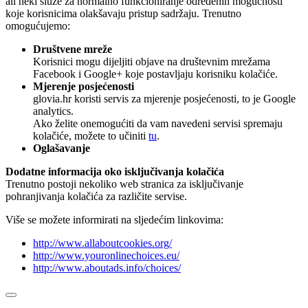
ali neki služe za normalno funkcioniranje određenih mogućnosti
koje korisnicima olakšavaju pristup sadržaju. Trenutno
omogućujemo:
Društvene mreže
Korisnici mogu dijeljiti objave na društevnim mrežama
Facebook i Google+ koje postavljaju korisniku kolačiće.
Mjerenje posjećenosti
glovia.hr koristi servis za mjerenje posjećenosti, to je Google
analytics.
Ako želite onemogućiti da vam navedeni servisi spremaju
kolačiće, možete to učiniti
tu
.
Oglašavanje
Dodatne informacija oko isključivanja kolačića
Trenutno postoji nekoliko web stranica za isključivanje
pohranjivanja kolačića za različite servise.
Više se možete informirati na sljedećim linkovima:
http://www.allaboutcookies.org/
http://www.youronlinechoices.eu/
http://www.aboutads.info/choices/