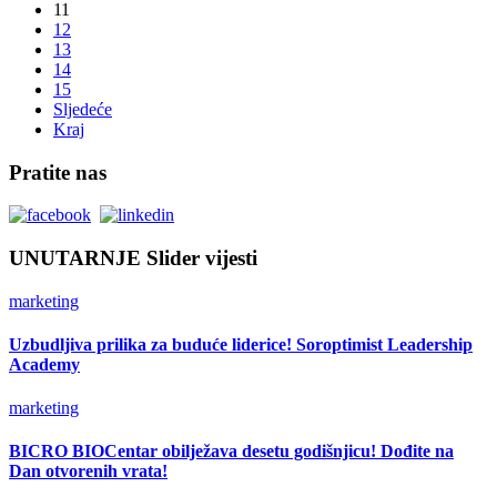
11
12
13
14
15
Sljedeće
Kraj
Pratite nas
UNUTARNJE Slider vijesti
marketing
Uzbudljiva prilika za buduće liderice! Soroptimist Leadership
Academy
marketing
BICRO BIOCentar obilježava desetu godišnjicu! Dođite na
Dan otvorenih vrata!