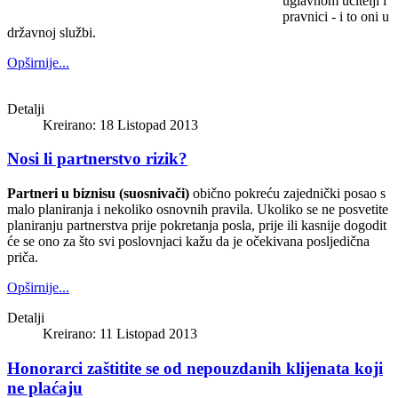
uglavnom učitelji i
pravnici - i to oni u
državnoj službi.
Opširnije...
Detalji
Kreirano: 18 Listopad 2013
Nosi li partnerstvo rizik?
Partneri u biznisu (suosnivači)
obično pokreću zajednički posao s
malo planiranja i nekoliko osnovnih pravila. Ukoliko se ne posvetite
planiranju partnerstva prije pokretanja posla, prije ili kasnije dogodit
će se ono za što svi poslovnjaci kažu da je očekivana posljedična
priča.
Opširnije...
Detalji
Kreirano: 11 Listopad 2013
Honorarci zaštitite se od nepouzdanih klijenata koji
ne plaćaju