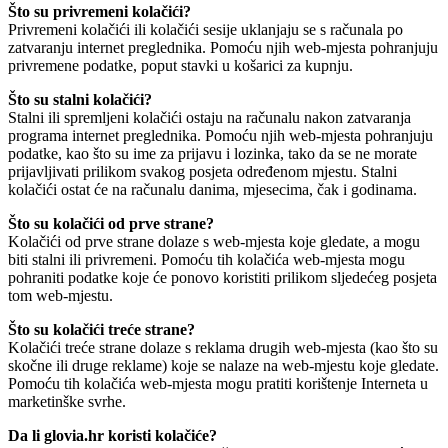
Što su privremeni kolačići?
Privremeni kolačići ili kolačići sesije uklanjaju se s računala po
zatvaranju internet preglednika. Pomoću njih web-mjesta pohranjuju
privremene podatke, poput stavki u košarici za kupnju.
Što su stalni kolačići?
Stalni ili spremljeni kolačići ostaju na računalu nakon zatvaranja
programa internet preglednika. Pomoću njih web-mjesta pohranjuju
podatke, kao što su ime za prijavu i lozinka, tako da se ne morate
prijavljivati prilikom svakog posjeta određenom mjestu. Stalni
kolačići ostat će na računalu danima, mjesecima, čak i godinama.
Što su kolačići od prve strane?
Kolačići od prve strane dolaze s web-mjesta koje gledate, a mogu
biti stalni ili privremeni. Pomoću tih kolačića web-mjesta mogu
pohraniti podatke koje će ponovo koristiti prilikom sljedećeg posjeta
tom web-mjestu.
Što su kolačići treće strane?
Kolačići treće strane dolaze s reklama drugih web-mjesta (kao što su
skočne ili druge reklame) koje se nalaze na web-mjestu koje gledate.
Pomoću tih kolačića web-mjesta mogu pratiti korištenje Interneta u
marketinške svrhe.
Da li glovia.hr koristi kolačiće?