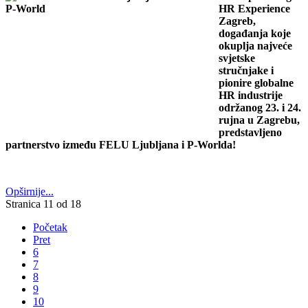
HR Experience
Zagreb,
događanja koje
okuplja najveće
svjetske
stručnjake i
pionire globalne
HR industrije
održanog 23. i 24.
rujna u Zagrebu,
predstavljeno
partnerstvo između FELU Ljubljana i P-Worlda!
Opširnije...
Stranica 11 od 18
Početak
Pret
6
7
8
9
10