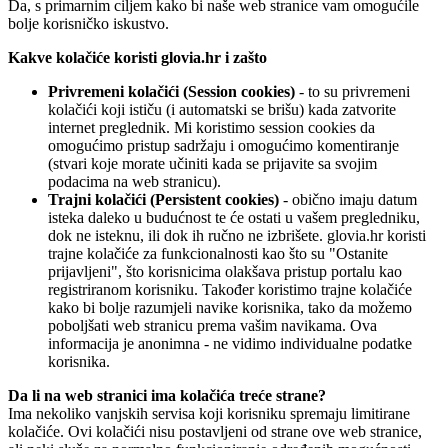
Da, s primarnim ciljem kako bi naše web stranice vam omogućile
bolje korisničko iskustvo.
Kakve kolačiće koristi glovia.hr i zašto
Privremeni kolačići (Session cookies)
- to su privremeni
kolačići koji ističu (i automatski se brišu) kada zatvorite
internet preglednik. Mi koristimo session cookies da
omogućimo pristup sadržaju i omogućimo komentiranje
(stvari koje morate učiniti kada se prijavite sa svojim
podacima na web stranicu).
Trajni kolačići (Persistent cookies)
- obično imaju datum
isteka daleko u budućnost te će ostati u vašem pregledniku,
dok ne isteknu, ili dok ih ručno ne izbrišete. glovia.hr koristi
trajne kolačiće za funkcionalnosti kao što su "Ostanite
prijavljeni", što korisnicima olakšava pristup portalu kao
registriranom korisniku. Također koristimo trajne kolačiće
kako bi bolje razumjeli navike korisnika, tako da možemo
poboljšati web stranicu prema vašim navikama. Ova
informacija je anonimna - ne vidimo individualne podatke
korisnika.
Da li na web stranici ima kolačića treće strane?
Ima nekoliko vanjskih servisa koji korisniku spremaju limitirane
kolačiće. Ovi kolačići nisu postavljeni od strane ove web stranice,