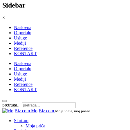
Sidebar
×
Naslovna
O portalu
Usluge
Mediji
Reference
KONTAKT
Naslovna
O portalu
Usluge
Mediji
Reference
KONTAKT
pretraga...
MojBiz.com
Moja ideja, moj posao
Start-up
Moja priča