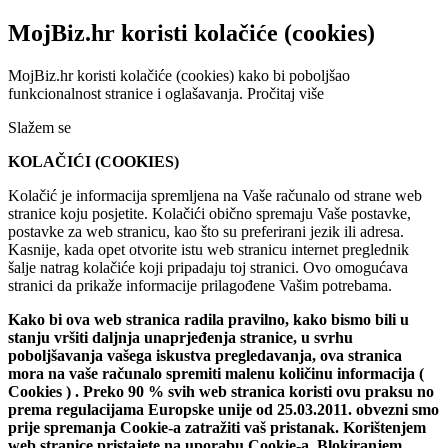
MojBiz.hr koristi kolačiće (cookies)
MojBiz.hr koristi kolačiće (cookies) kako bi poboljšao
funkcionalnost stranice i oglašavanja.
Pročitaj više
Slažem se
KOLAČIĆI (COOKIES)
Kolačić je informacija spremljena na Vaše računalo od strane web
stranice koju posjetite. Kolačići obično spremaju Vaše postavke,
postavke za web stranicu, kao što su preferirani jezik ili adresa.
Kasnije, kada opet otvorite istu web stranicu internet preglednik
šalje natrag kolačiće koji pripadaju toj stranici. Ovo omogućava
stranici da prikaže informacije prilagođene Vašim potrebama.
Kako bi ova web stranica radila pravilno, kako bismo bili u
stanju vršiti daljnja unaprjeđenja stranice, u svrhu
poboljšavanja vašega iskustva pregledavanja, ova stranica
mora na vaše računalo spremiti malenu količinu informacija (
Cookies ) . Preko 90 % svih web stranica koristi ovu praksu no
prema regulacijama Europske unije od 25.03.2011. obvezni smo
prije spremanja Cookie-a zatražiti vaš pristanak. Korištenjem
web stranice pristajete na uporabu Cookie-a. Blokiranjem