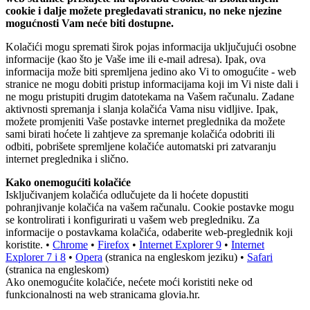
cookie i dalje možete pregledavati stranicu, no neke njezine
mogućnosti Vam neće biti dostupne.
Kolačići mogu spremati širok pojas informacija uključujući osobne
informacije (kao što je Vaše ime ili e-mail adresa). Ipak, ova
informacija može biti spremljena jedino ako Vi to omogućite - web
stranice ne mogu dobiti pristup informacijama koji im Vi niste dali i
ne mogu pristupiti drugim datotekama na Vašem računalu. Zadane
aktivnosti spremanja i slanja kolačića Vama nisu vidljive. Ipak,
možete promjeniti Vaše postavke internet preglednika da možete
sami birati hoćete li zahtjeve za spremanje kolačića odobriti ili
odbiti, pobrišete spremljene kolačiće automatski pri zatvaranju
internet preglednika i slično.
Kako onemogućiti kolačiće
Isključivanjem kolačića odlučujete da li hoćete dopustiti
pohranjivanje kolačića na vašem računalu. Cookie postavke mogu
se kontrolirati i konfigurirati u vašem web pregledniku. Za
informacije o postavkama kolačića, odaberite web-preglednik koji
koristite. •
Chrome
•
Firefox
•
Internet Explorer 9
•
Internet
Explorer 7 i 8
•
Opera
(stranica na engleskom jeziku) •
Safari
(stranica na engleskom)
Ako onemogućite kolačiće, nećete moći koristiti neke od
funkcionalnosti na web stranicama glovia.hr.