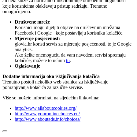
ali neki služe za normalno funkcioniranje određenih mogućnosti
koje korisnicima olakšavaju pristup sadržaju. Trenutno
omogućujemo:
Društvene mreže
Korisnici mogu dijeljiti objave na društevnim mrežama
Facebook i Google+ koje postavljaju korisniku kolačiće.
Mjerenje posjećenosti
glovia.hr koristi servis za mjerenje posjećenosti, to je Google
analytics.
Ako želite onemogućiti da vam navedeni servisi spremaju
kolačiće, možete to učiniti
tu
.
Oglašavanje
Dodatne informacija oko isključivanja kolačića
Trenutno postoji nekoliko web stranica za isključivanje
pohranjivanja kolačića za različite servise.
Više se možete informirati na sljedećim linkovima:
http://www.allaboutcookies.org/
http://www.youronlinechoices.eu/
http://www.aboutads.info/choices/