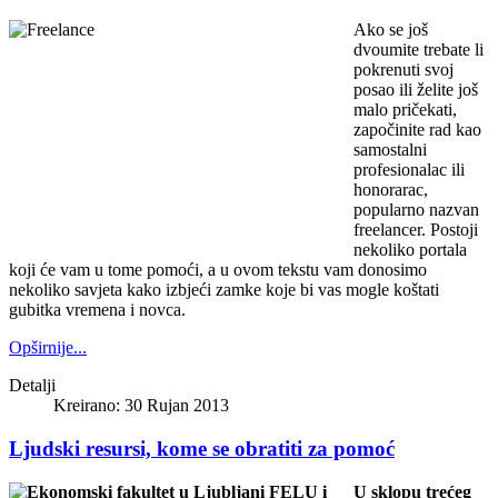
Ako se još
dvoumite trebate li
pokrenuti svoj
posao ili želite još
malo pričekati,
započinite rad kao
samostalni
profesionalac ili
honorarac,
popularno nazvan
freelancer. Postoji
nekoliko portala
koji će vam u tome pomoći, a u ovom tekstu vam donosimo
nekoliko savjeta kako izbjeći zamke koje bi vas mogle koštati
gubitka vremena i novca.
Opširnije...
Detalji
Kreirano: 30 Rujan 2013
Ljudski resursi, kome se obratiti za pomoć
U sklopu trećeg