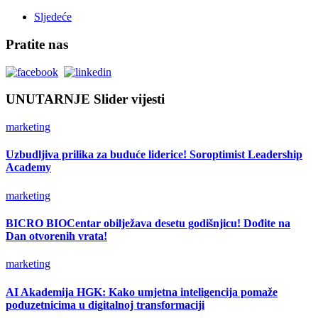
Sljedeće
Pratite nas
UNUTARNJE Slider vijesti
marketing
Uzbudljiva prilika za buduće liderice! Soroptimist Leadership
Academy
marketing
BICRO BIOCentar obilježava desetu godišnjicu! Dođite na
Dan otvorenih vrata!
marketing
AI Akademija HGK: Kako umjetna inteligencija pomaže
poduzetnicima u digitalnoj transformaciji