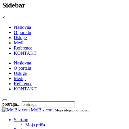
Sidebar
×
Naslovna
O portalu
Usluge
Mediji
Reference
KONTAKT
Naslovna
O portalu
Usluge
Mediji
Reference
KONTAKT
pretraga...
MojBiz.com
Moja ideja, moj posao
Start-up
Moja priča