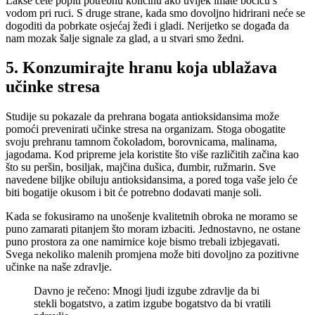
Lakše ćete popiti potrebnu količinu ako uvijek imate bočicu s
vodom pri ruci. S druge strane, kada smo dovoljno hidrirani neće se
dogoditi da pobrkate osjećaj žeđi i gladi. Nerijetko se događa da
nam mozak šalje signale za glad, a u stvari smo žedni.
5. Konzumirajte hranu koja ublažava
učinke stresa
Studije su pokazale da prehrana bogata antioksidansima može
pomoći prevenirati učinke stresa na organizam. Stoga obogatite
svoju prehranu tamnom čokoladom, borovnicama, malinama,
jagodama. Kod pripreme jela koristite što više različitih začina kao
što su peršin, bosiljak, majčina dušica, đumbir, ružmarin. Sve
navedene biljke obiluju antioksidansima, a pored toga vaše jelo će
biti bogatije okusom i bit će potrebno dodavati manje soli.
Kada se fokusiramo na unošenje kvalitetnih obroka ne moramo se
puno zamarati pitanjem što moram izbaciti. Jednostavno, ne ostane
puno prostora za one namirnice koje bismo trebali izbjegavati.
Svega nekoliko malenih promjena može biti dovoljno za pozitivne
učinke na naše zdravlje.
Davno je rečeno: Mnogi ljudi izgube zdravlje da bi
stekli bogatstvo, a zatim izgube bogatstvo da bi vratili