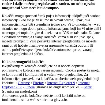
cookie i dalje možete pregledavati stranicu, no neke njezine
mogućnosti Vam neće biti dostupne.
Kolačići mogu spremati širok pojas informacija uključujući osobne
informacije (kao što je Vaše ime ili e-mail adresa). Ipak, ova
informacija može biti spremljena jedino ako Vi to omogućite - web
stranice ne mogu dobiti pristup informacijama koji im Vi niste dali i
ne mogu pristupiti drugim datotekama na Vašem računalu. Zadane
aktivnosti spremanja i slanja kolačića Vama nisu vidljive. Ipak,
možete promjeniti Vaše postavke internet preglednika da možete
sami birati hoćete li zahtjeve za spremanje kolačića odobriti ili
odbiti, pobrišete spremljene kolačiće automatski pri zatvaranju
internet preglednika i slično.
Kako onemogućiti kolačiće
Isključivanjem kolačića odlučujete da li hoćete dopustiti
pohranjivanje kolačića na vašem računalu. Cookie postavke mogu
se kontrolirati i konfigurirati u vašem web pregledniku. Za
informacije o postavkama kolačića, odaberite web-preglednik koji
koristite. •
Chrome
•
Firefox
•
Internet Explorer 9
•
Internet
Explorer 7 i 8
•
Opera
(stranica na engleskom jeziku) •
Safari
(stranica na engleskom)
Ako onemogućite kolačiće, nećete moći koristiti neke od
funkcionalnosti na web stranicama glovia.hr.