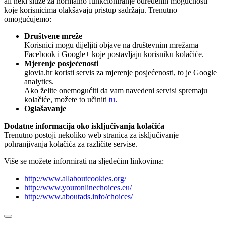
ali neki služe za normalno funkcioniranje određenih mogućnosti
koje korisnicima olakšavaju pristup sadržaju. Trenutno
omogućujemo:
Društvene mreže
Korisnici mogu dijeljiti objave na društevnim mrežama
Facebook i Google+ koje postavljaju korisniku kolačiće.
Mjerenje posjećenosti
glovia.hr koristi servis za mjerenje posjećenosti, to je Google
analytics.
Ako želite onemogućiti da vam navedeni servisi spremaju
kolačiće, možete to učiniti
tu
.
Oglašavanje
Dodatne informacija oko isključivanja kolačića
Trenutno postoji nekoliko web stranica za isključivanje
pohranjivanja kolačića za različite servise.
Više se možete informirati na sljedećim linkovima:
http://www.allaboutcookies.org/
http://www.youronlinechoices.eu/
http://www.aboutads.info/choices/