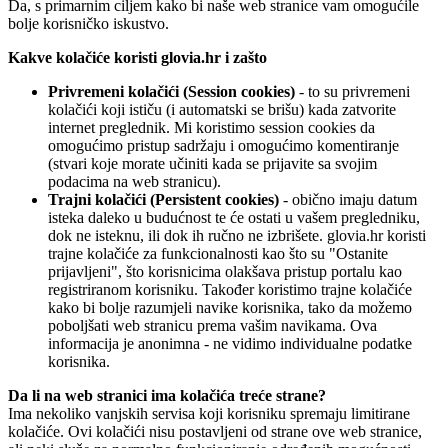
Da, s primarnim ciljem kako bi naše web stranice vam omogućile
bolje korisničko iskustvo.
Kakve kolačiće koristi glovia.hr i zašto
Privremeni kolačići (Session cookies)
- to su privremeni
kolačići koji ističu (i automatski se brišu) kada zatvorite
internet preglednik. Mi koristimo session cookies da
omogućimo pristup sadržaju i omogućimo komentiranje
(stvari koje morate učiniti kada se prijavite sa svojim
podacima na web stranicu).
Trajni kolačići (Persistent cookies)
- obično imaju datum
isteka daleko u budućnost te će ostati u vašem pregledniku,
dok ne isteknu, ili dok ih ručno ne izbrišete. glovia.hr koristi
trajne kolačiće za funkcionalnosti kao što su "Ostanite
prijavljeni", što korisnicima olakšava pristup portalu kao
registriranom korisniku. Također koristimo trajne kolačiće
kako bi bolje razumjeli navike korisnika, tako da možemo
poboljšati web stranicu prema vašim navikama. Ova
informacija je anonimna - ne vidimo individualne podatke
korisnika.
Da li na web stranici ima kolačića treće strane?
Ima nekoliko vanjskih servisa koji korisniku spremaju limitirane
kolačiće. Ovi kolačići nisu postavljeni od strane ove web stranice,