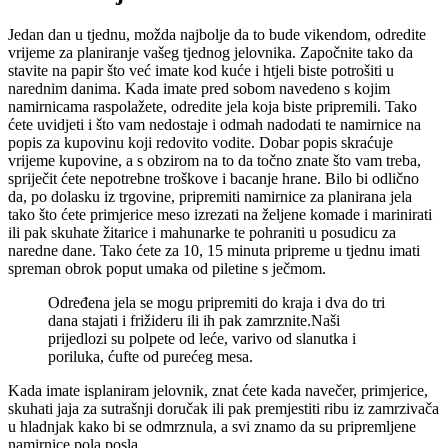
Jedan dan u tjednu, možda najbolje da to bude vikendom, odredite
vrijeme za planiranje vašeg tjednog jelovnika. Započnite tako da
stavite na papir što već imate kod kuće i htjeli biste potrošiti u
narednim danima. Kada imate pred sobom navedeno s kojim
namirnicama raspolažete, odredite jela koja biste pripremili. Tako
ćete uvidjeti i što vam nedostaje i odmah nadodati te namirnice na
popis za kupovinu koji redovito vodite. Dobar popis skraćuje
vrijeme kupovine, a s obzirom na to da točno znate što vam treba,
spriječit ćete nepotrebne troškove i bacanje hrane. Bilo bi odlično
da, po dolasku iz trgovine, pripremiti namirnice za planirana jela
tako što ćete primjerice meso izrezati na željene komade i marinirati
ili pak skuhate žitarice i mahunarke te pohraniti u posudicu za
naredne dane. Tako ćete za 10, 15 minuta pripreme u tjednu imati
spreman obrok poput umaka od piletine s ječmom.
Određena jela se mogu pripremiti do kraja i dva do tri
dana stajati i frižideru ili ih pak zamrznite.Naši
prijedlozi su polpete od leće, varivo od slanutka i
poriluka, ćufte od purećeg mesa.
Kada imate isplaniram jelovnik, znat ćete kada navečer, primjerice,
skuhati jaja za sutrašnji doručak ili pak premjestiti ribu iz zamrzivača
u hladnjak kako bi se odmrznula, a svi znamo da su pripremljene
namirnice pola posla.