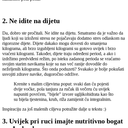
2. Ne idite na dijetu
Da, dobro ste pročitali. Ne idite na dijetu. Smatramo da je važno da
ljudi koji su izloženi stresu ne pojačavaju dodatno stres odlaskom na
rigorozne dijete. Dijete dakako mogu dovesti do smanjena
kilograma, ali brzo izgubljeni kilogrami su gotovo uvijek i brzo
vraćeni kilogrami. Također, dijete traju određeni period, a ako i
izdržimo predviđeni režim, po isteku zadanog perioda se vraćamo
svojim starim navikama koje su nas već ranije dovodile do
neželjenih kilograma. Što onda poduzeti? Svakako je bolje pokušati
usvojiti zdrave navike, dugoročno održive.
Krenite s malim ciljevima poput: svaki dan ću pojesti
dvije voćke, pola tanjura za ručak ili večeru ću uvijek
napuniti povrćem, "bijele" izvore ugljikohidrata kao što
su bijela tjestenina, kruh, riža zamijenit ću integralnim.
Inspiraciju za još malenih ciljeva potražite dalje u tekstu :)
3. Uvijek pri ruci imajte nutritivno bogat