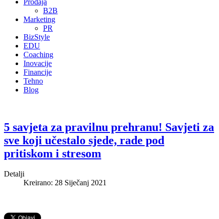
Prodaja
B2B
Marketing
PR
BizStyle
EDU
Coaching
Inovacije
Financije
Tehno
Blog
5 savjeta za pravilnu prehranu! Savjeti za
sve koji učestalo sjede, rade pod
pritiskom i stresom
Detalji
Kreirano: 28 Siječanj 2021