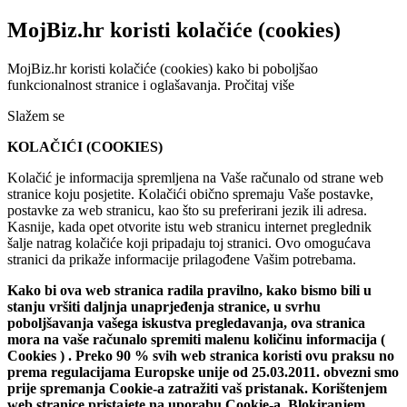
MojBiz.hr koristi kolačiće (cookies)
MojBiz.hr koristi kolačiće (cookies) kako bi poboljšao
funkcionalnost stranice i oglašavanja.
Pročitaj više
Slažem se
KOLAČIĆI (COOKIES)
Kolačić je informacija spremljena na Vaše računalo od strane web
stranice koju posjetite. Kolačići obično spremaju Vaše postavke,
postavke za web stranicu, kao što su preferirani jezik ili adresa.
Kasnije, kada opet otvorite istu web stranicu internet preglednik
šalje natrag kolačiće koji pripadaju toj stranici. Ovo omogućava
stranici da prikaže informacije prilagođene Vašim potrebama.
Kako bi ova web stranica radila pravilno, kako bismo bili u
stanju vršiti daljnja unaprjeđenja stranice, u svrhu
poboljšavanja vašega iskustva pregledavanja, ova stranica
mora na vaše računalo spremiti malenu količinu informacija (
Cookies ) . Preko 90 % svih web stranica koristi ovu praksu no
prema regulacijama Europske unije od 25.03.2011. obvezni smo
prije spremanja Cookie-a zatražiti vaš pristanak. Korištenjem
web stranice pristajete na uporabu Cookie-a. Blokiranjem