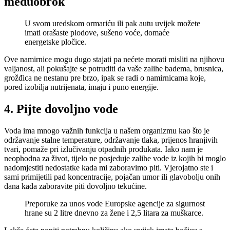
međuobrok
U svom uredskom ormariću ili pak autu uvijek možete
imati orašaste plodove, sušeno voće, domaće
energetske pločice.
Ove namirnice mogu dugo stajati pa nećete morati misliti na njihovu
valjanost, ali pokušajte se potruditi da vaše zalihe badema, brusnica,
grožđica ne nestanu pre brzo, ipak se radi o namirnicama koje,
pored izobilja nutrijenata, imaju i puno energije.
4. Pijte dovoljno vode
Voda ima mnogo važnih funkcija u našem organizmu kao što je
održavanje stalne temperature, održavanje tlaka, prijenos hranjivih
tvari, pomaže pri izlučivanju otpadnih produkata. Iako nam je
neophodna za život, tijelo ne posjeduje zalihe vode iz kojih bi moglo
nadomjestiti nedostatke kada mi zaboravimo piti. Vjerojatno ste i
sami primijetili pad koncentracije, pojačan umor ili glavobolju onih
dana kada zaboravite piti dovoljno tekućine.
Preporuke za unos vode Europske agencije za sigurnost
hrane su 2 litre dnevno za žene i 2,5 litara za muškarce.