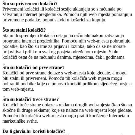
Što su privremeni kolačići?
Privremeni kolačići ili kolačići sesije uklanjaju se s računala po
zatvaranju internet preglednika. Pomoću njih web-mjesta pohranjuju
privremene podatke, poput stavki u košarici za kupnju.
Što su stalni kolačići?
Stalni ili spremljeni kolačići ostaju na računalu nakon zatvaranja
programa internet preglednika. Pomoću njih web-mjesta pohranjuju
podatke, kao što su ime za prijavu i lozinka, tako da se ne morate
prijavljivati prilikom svakog posjeta određenom mjestu. Stalni
kolačići ostat će na računalu danima, mjesecima, čak i godinama.
Što su kolačići od prve strane?
Kolačići od prve strane dolaze s web-mjesta koje gledate, a mogu
biti stalni ili privremeni. Pomoću tih kolačića web-mjesta mogu
pohraniti podatke koje će ponovo koristiti prilikom sljedećeg posjeta
tom web-mjestu.
Što su kolačići treće strane?
Kolačići treće strane dolaze s reklama drugih web-mjesta (kao što su
skočne ili druge reklame) koje se nalaze na web-mjestu koje gledate.
Pomoću tih kolačića web-mjesta mogu pratiti korištenje Interneta u
marketinške svrhe.
Da li glovia.hr koristi kolačiće?