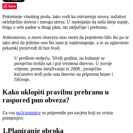
Save
Pokretanje vlastitog posla, iako vodi ka ostvarenju snova, nažalost
neizbježno donosi i mnogo stresa. U nastojanju da naša ideja uspije,
briga o sebi padne u drugi plan, sto uključuje i prehranu.
Jednostavno, u moru obaveza smo sretni da pojedemo bilo što pa se
tako desi da jedemo ono što nam je najdostupnije, a to su uglavnom
pekarski proizvodi ili fast food.
U prošlom stoljeću, 50-tih godina, na kuhanje se
prosječno trošilo sat i pol vremena dnevno. U novije
vrijeme, prema istraživanju iz 2008., prosječno
kućanstvo troši pola sata dnevno na pripremu hrane i
čišćenje.
Kako uklopiti pravilnu prehranu u
raspored pun obveza?
Za vas
nu3cionistice
su pripremile pet savjeta koji su svima
primjenjivi:
1.Planiranje obroka